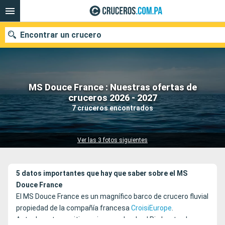
Encontrar un crucero
MS Douce France : Nuestras ofertas de
Nuestros destinos
cruceros 2026 - 2027
7 cruceros encontrados
Fecha de salida
Puertos
Compañías
Ver las 3 fotos siguientes
Buscar
5 datos importantes que hay que saber sobre el MS
Douce France
El MS Douce France es un magnífico barco de crucero fluvial
propiedad de la compañía francesa
CroisiEurope
.
Actualmente sus itinerarios van desde el Rin hasta el