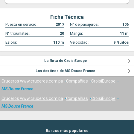
Ficha Técnica
Puesta en servicio:
2017
N° de pasajeros:
106
N° tripunlates:
20
Manga:
11
m
Eslora:
110
m
Velocidad:
9
Nudos
La flota de CroisiEurope
Los destinos de MS Douce France
Cruceros www.cruceros.com.pa
Compañías
CroisiEurope
MS Douce France
Cruceros www.cruceros.com.pa
Compañías
CroisiEurope
MS Douce France
Barcos más populares