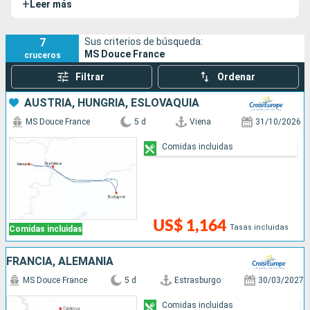
+
Leer más
Danubio ofreciendo excepcionales cruceros transeuropeos.
7
Sus criterios de búsqueda:
MS Douce France
cruceros
Filtrar
Ordenar
AUSTRIA, HUNGRÍA, ESLOVAQUIA
MS Douce France
5 d
Viena
31/10/2026
Comidas incluidas
US$ 1,164
Tasas incluidas
Comidas incluidas
FRANCIA, ALEMANIA
MS Douce France
5 d
Estrasburgo
30/03/2027
Comidas incluidas