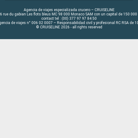
Agencia de viajes especializada crucero – CRUISELINE
6 rue du gabian Les flots bleus MC 98 000 Monaco SAM con un capital de 150 000
contact tel : (00) 377 97 97 84 50
gencia de viajes n° 006 02 0007 – Responsabilidad civil y profesional RC RSA de
© CRUISELINE 2026 - all rights reserved