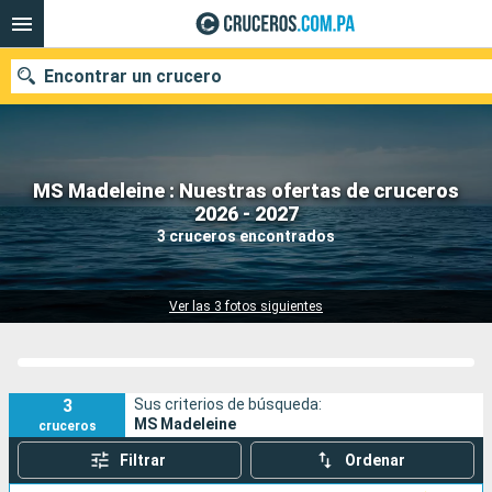
Encontrar un crucero
MS Madeleine : Nuestras ofertas de cruceros
Nuestros destinos
2026 - 2027
3 cruceros encontrados
Fecha de salida
Puertos
Compañías
Ver las 3 fotos siguientes
Buscar
3
Sus criterios de búsqueda:
MS Madeleine
cruceros
Filtrar
Ordenar