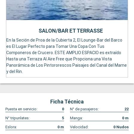
SALON/BAR ET TERRASSE
En la Seción de Proa de la Cubierta 2, El Lounge-Bar del Barco
es El Lugar Perfecto para Tomar Una Copa Con Tus
Componeros de Crucero. ESTE AMPLIO ESPACIO es extraído
Hasta una Terraza Al Aire Free que Propciona una Vista
Panorámica de Los Pintororescos Paisajes del Canal del Marne
y del Rin.
Ficha Técnica
Puesta en servicio:
0
N° de pasajeros:
22
N° tripunlates:
5
Manga:
0
m
Eslora:
0
m
Velocidad:
0
Nudos