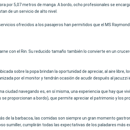
ra por 5,07 metros de manga. A bordo, ocho profesionales se encargan 
an de un servicio de alto nivel.
los servicios ofrecidos a los pasajeros han permitidos que el MS Raymond
rne con el Rin. Su reducido tamaño también lo convierte en un crucero 
 ubicada sobre la popa brindan la oportunidad de apreciar, al aire libre,
zada por el monitor y tendrán ocasión de acudir después al jacuzzi ins
na ciudad navegando es, en sí misma, una experiencia que hay que vivi
s se proporcionan a bordo), que permite apreciar el patrimonio y los pr
rás de la barbacoa, las comidas son siempre un gran momento gastro
moso sumiller, cumplirán todas las expectativas de los paladares más e