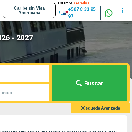
Estamos
cerrados
Caribe sin Visa
+507 8 33 95
Americana
97
26 - 2027
Buscar
añías
Búsqueda Avanzada