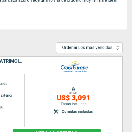
sa barcaza azul ofrece una forma de crucero muy íntima e ideal
Ordenar Los más vendidos
LA BELGIQUE ET SES CANAUX, CROISIÈRE À LA RENCONTRE DE L'ART, DU PATRIMOINE ET DES SAVEURS (PORT/PORT)
onde
desde
exterior
US$ 3,091
Tasas incluidas
26
Comidas incluidas