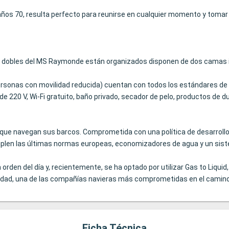
los años 70, resulta perfecto para reunirse en cualquier momento y tom
tes dobles del MS Raymonde están organizados disponen de dos camas i
sonas con movilidad reducida) cuentan con todos los estándares de co
de 220 V, Wi-Fi gratuito, baño privado, secador de pelo, productos de du
s que navegan sus barcos. Comprometida con una política de desarroll
plen las últimas normas europeas, economizadores de agua y un siste
a orden del día y, recientemente, se ha optado por utilizar Gas to Liqu
alidad, una de las compañías navieras más comprometidas en el camino
Ficha Técnica