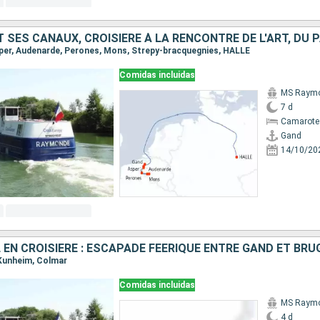
Asper, Audenarde, Perones, Mons, Strepy-bracquegnies, HALLE
Comidas incluidas
MS Raym
7 d
Camarote 
Gand
14/10/20
 EN CROISIÈRE : ESCAPADE FÉÉRIQUE ENTRE GAND ET BRU
, Kunheim, Colmar
Comidas incluidas
MS Raym
4 d