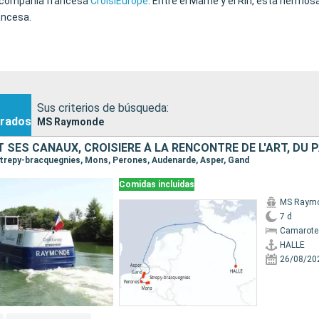
a compañía francesa
CroisiEurope
. Entre el Marne y el Rin, esta hermo
ancesa.
Sus criterios de búsqueda:
rados
MS Raymonde
 Strepy-bracquegnies, Mons, Perones, Audenarde, Asper, Gand
Comidas incluidas
MS Raym
7 d
Camarote 
HALLE
26/08/20