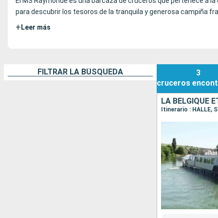
El MS Raymonde es una barcaza de cruceros que pertenece a l
para descubrir los tesoros de la tranquila y generosa campiña fr
+
Leer más
FILTRAR LA BÚSQUEDA
3
cruceros
encont
Itinerario : HALLE,