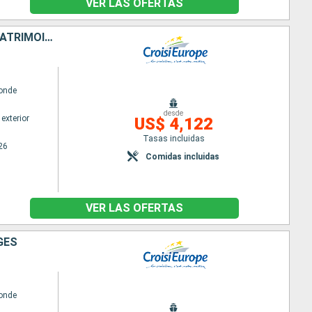
VER LAS OFERTAS
LA BELGIQUE ET SES CANAUX, CROISIÈRE À LA RENCONTRE DE L'ART, DU PATRIMOINE ET DES SAVEURS (PORT-PORT)
onde
desde
exterior
US$ 4,122
Tasas incluidas
26
Comidas incluidas
VER LAS OFERTAS
GES
onde