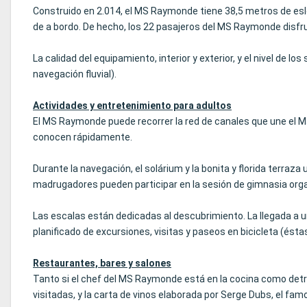
Construido en 2.014, el MS Raymonde tiene 38,5 metros de eslo
de a bordo. De hecho, los 22 pasajeros del MS Raymonde disfrut
La calidad del equipamiento, interior y exterior, y el nivel de 
navegación fluvial).
Actividades y entretenimiento para adultos
El MS Raymonde puede recorrer la red de canales que une el Ma
conocen rápidamente.
Durante la navegación, el solárium y la bonita y florida terraza
madrugadores pueden participar en la sesión de gimnasia organi
Las escalas están dedicadas al descubrimiento. La llegada a u
planificado de excursiones, visitas y paseos en bicicleta (ésta
Restaurantes, bares y salones
Tanto si el chef del MS Raymonde está en la cocina como det
visitadas, y la carta de vinos elaborada por Serge Dubs, el fa