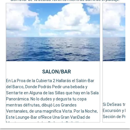
SALON/BAR
En La Proa de la Cubierta 2 Hallarás el Salón-Bar
del Barco, Donde Podrás Pedir una bebada y
Sentarte en Alguna de las Sillas que hay en la Sala
Panorámica. No lo dudes y degusta tu copa
Si DeSeas tran
mentras défrutas, dibujó Los Grandes
Excursión y Dis
Ventanales, de una magnífica Vista. Por la Noche,
Seción de Proa
Este Lounge-Bar ofRece Una Gran VariDad de
Mantenanceos, de los Bailes de Baile Hasta
Juegos. Durante Las Noches de Baile, diviertete