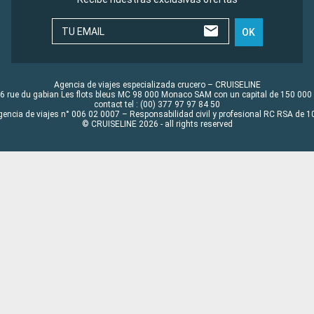
TU EMAIL
OK
Agencia de viajes especializada crucero – CRUISELINE
6 rue du gabian Les flots bleus MC 98 000 Monaco SAM con un capital de 150 000
contact tel : (00) 377 97 97 84 50
gencia de viajes n° 006 02 0007 – Responsabilidad civil y profesional RC RSA de
© CRUISELINE 2026 - all rights reserved