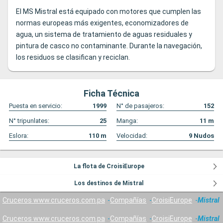
El MS Mistral está equipado con motores que cumplen las
normas europeas más exigentes, economizadores de
agua, un sistema de tratamiento de aguas residuales y
pintura de casco no contaminante. Durante la navegación,
los residuos se clasifican y reciclan.
Ficha Técnica
Puesta en servicio:
1999
N° de pasajeros:
152
N° tripunlates:
25
Manga:
11
m
Eslora:
110
m
Velocidad:
9
Nudos
La flota de CroisiEurope
Los destinos de Mistral
Cruceros www.cruceros.com.pa
Compañías
CroisiEurope
Mistral
Cruceros www.cruceros.com.pa
Compañías
CroisiEurope
Mistral