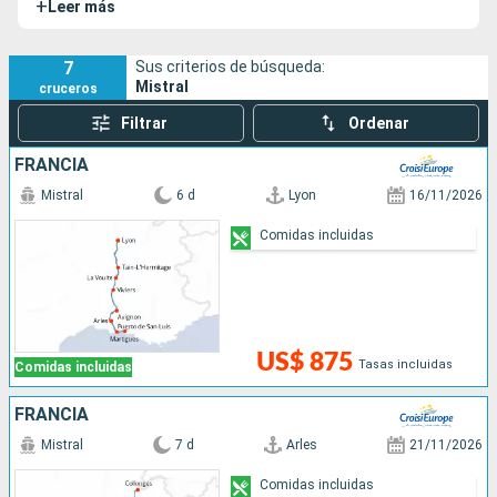
+
Leer más
bonito patrimonio histórico y natural de esos valles.
7
Sus criterios de búsqueda:
Mistral
cruceros
Filtrar
Ordenar
FRANCIA
Mistral
6 d
Lyon
16/11/2026
Comidas incluidas
US$ 875
Tasas incluidas
Comidas incluidas
FRANCIA
Mistral
7 d
Arles
21/11/2026
Comidas incluidas