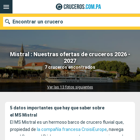
Encontrar un crucero
Mistral : Nuestras ofertas de cruceros 2026 -
Nuestros destinos
2027
7 cruceros encontrados
Fecha de salida
Puertos
Compañías
Ver las 13 fotos siguientes
Buscar
5 datos importantes que hay que saber sobre
el MS Mistral
El MS Mistral es un hermoso barco de crucero fluvial que,
propiedad de
la compañía francesa CroisiEurope
, navega
por el Saona y el Ródano para mostrar a sus pasajeros el