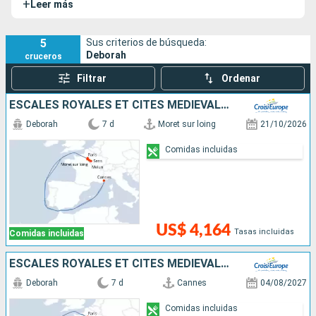
+
Leer más
MS Déborah ofrece una original y encantadora opción de
crucero.
5
Sus criterios de búsqueda:
Deborah
cruceros
Filtrar
Ordenar
ESCALES ROYALES ET CITÉS MÉDIÉVALES, CROISIÈRE SUR LA PETITE SEINE, À LA RENCONTRE DE L'HISTOIRE DE FRANCE
Deborah
7 d
Moret sur loing
21/10/2026
Comidas incluidas
US$ 4,164
Tasas incluidas
Comidas incluidas
ESCALES ROYALES ET CITÉS MÉDIÉVALES, CROISIÈRE SUR LA PETITE SEINE, À LA RENCONTRE DE L'HISTOIRE DE FRANCE
Deborah
7 d
Cannes
04/08/2027
Comidas incluidas