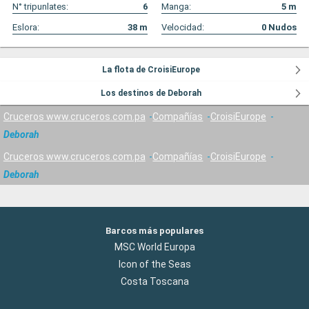
N° tripunlates:
6
Manga:
5
m
Eslora:
38
m
Velocidad:
0
Nudos
La flota de CroisiEurope
Los destinos de Deborah
Cruceros www.cruceros.com.pa
Compañías
CroisiEurope
Deborah
Cruceros www.cruceros.com.pa
Compañías
CroisiEurope
Deborah
Barcos más populares
MSC World Europa
Icon of the Seas
Costa Toscana