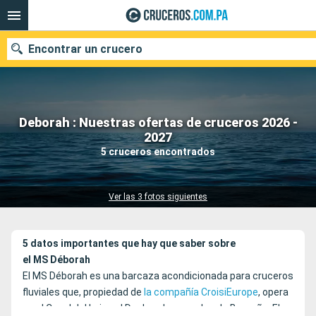
Encontrar un crucero
Deborah : Nuestras ofertas de cruceros 2026 -
Nuestros destinos
2027
5 cruceros encontrados
Fecha de salida
Puertos
Compañías
Ver las 3 fotos siguientes
Buscar
5 datos importantes que hay que saber sobre
el MS Déborah
El MS Déborah es una barcaza acondicionada para cruceros
fluviales que, propiedad de
la compañía CroisiEurope
, opera
en el Canal del Loira, el Doubs y los canales de Borgoña. El