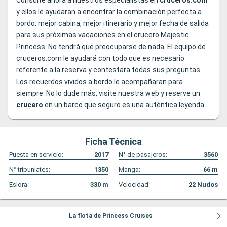
Consulte ahora a nuestros especialistas en
cruceros.com
y ellos le ayudaran a encontrar la combinación perfecta a
bordo: mejor cabina, mejor itinerario y mejor fecha de salida
para sus próximas vacaciones en el crucero Majestic
Princess. No tendrá que preocuparse de nada. El equipo de
cruceros.com le ayudará con todo que es necesario
referente a la reserva y contestara todas sus preguntas.
Los recuerdos vividos a bordo le acompañaran para
siempre. No lo dude más, visite nuestra web y reserve un
crucero
en un barco que seguro es una auténtica leyenda.
Ficha Técnica
Puesta en servicio:
2017
N° de pasajeros:
3560
N° tripunlates:
1350
Manga:
66
m
Eslora:
330
m
Velocidad:
22
Nudos
La flota de Princess Cruises