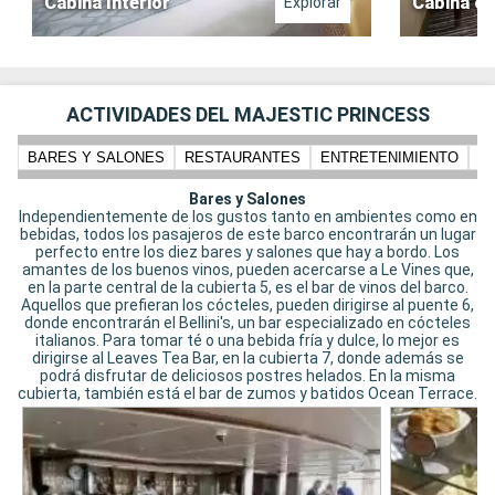
Cabina Interior
Cabina co
Explorar
ACTIVIDADES DEL MAJESTIC PRINCESS
BARES Y SALONES
RESTAURANTES
ENTRETENIMIENTO
N
Bares y Salones
Independientemente de los gustos tanto en ambientes como en
bebidas, todos los pasajeros de este barco encontrarán un lugar
perfecto entre los diez bares y salones que hay a bordo. Los
amantes de los buenos vinos, pueden acercarse a Le Vines que,
en la parte central de la cubierta 5, es el bar de vinos del barco.
Aquellos que prefieran los cócteles, pueden dirigirse al puente 6,
donde encontrarán el Bellini's, un bar especializado en cócteles
italianos. Para tomar té o una bebida fría y dulce, lo mejor es
dirigirse al Leaves Tea Bar, en la cubierta 7, donde además se
podrá disfrutar de deliciosos postres helados. En la misma
cubierta, también está el bar de zumos y batidos Ocean Terrace.