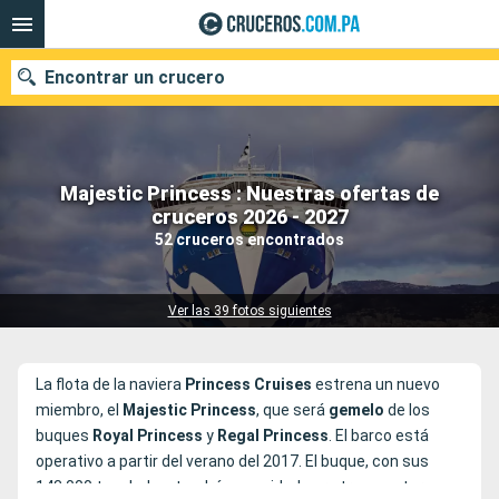
Encontrar un crucero
Majestic Princess : Nuestras ofertas de
Nuestros destinos
cruceros 2026 - 2027
52 cruceros encontrados
Fecha de salida
Puertos
Compañías
Ver las 39 fotos siguientes
Buscar
La flota de la naviera
Princess Cruises
estrena un nuevo
miembro, el
Majestic Princess
, que será
gemelo
de los
buques
Royal Princess
y
Regal Princess
. El barco está
operativo a partir del verano del 2017. El buque, con sus
143.000 toneladas, tendrá capacidad para transportar