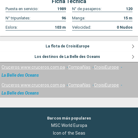
Ficha Técnica
Puesta en servicio:
1989
N° de pasajeros:
120
N° tripunlates:
96
Manga:
15
m
Eslora:
103
m
Velocidad:
0
Nudos
La flota de CroisiEurope
Los destinos de La Belle des Oceans
Cruceros www.cruceros.com.pa
Compañías
CroisiEurope
La Belle des Oceans
Cruceros www.cruceros.com.pa
Compañías
CroisiEurope
La Belle des Oceans
Barcos más populares
MSC World Europa
Icon of the Seas