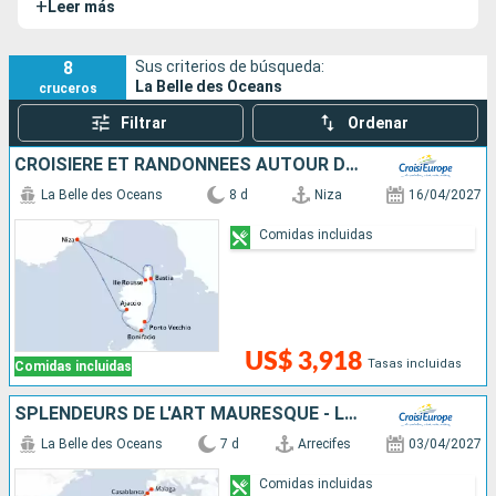
+
Leer más
por el Mediterráneo occidental y el Atlántico.
8
Sus criterios de búsqueda:
La Belle des Oceans
cruceros
Filtrar
Ordenar
CROISIÈRE ET RANDONNÉES AUTOUR DE LA CORSE - LES PLUS BEAUX SENTIERS DE L'ÎLE DE BEAUTÉ
La Belle des Oceans
8 d
Niza
16/04/2027
Comidas incluidas
US$ 3,918
Tasas incluidas
Comidas incluidas
SPLENDEURS DE L'ART MAURESQUE - LES VILLES IMPÉRIALES DU MAROC (FORMULE PORT-PORT)
La Belle des Oceans
7 d
Arrecifes
03/04/2027
Comidas incluidas