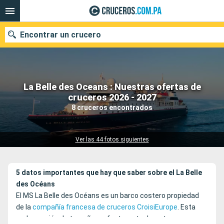
Encontrar un crucero
La Belle des Oceans : Nuestras ofertas de
Nuestros destinos
cruceros 2026 - 2027
8 cruceros encontrados
Fecha de salida
Puertos
Compañías
Ver las 44 fotos siguientes
Buscar
5 datos importantes que hay que saber sobre el La Belle
des Océans
El MS La Belle des Océans es un barco costero propiedad
de la
compañía francesa de cruceros CroisiEurope
. Esta
embarcación de tamaño perfecto, actualmente, navega