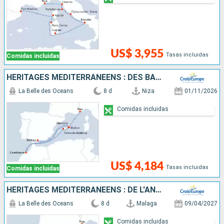
US$ 3,955
Tasas incluidas
Comidas incluidas
HÉRITAGES MÉDITERRANÉENS : DES BALÉARES À L'ANDALOUSIE - ENTRE ÎLES ENCHANTERESSES ET JOYAUX MAURESQUES
La Belle des Oceans
8 d
Niza
01/11/2026
Comidas incluidas
US$ 4,184
Tasas incluidas
Comidas incluidas
HÉRITAGES MÉDITERRANÉENS : DE L'ANDALOUSIE AUX BALÉARES - ENTRE JOYAUX MAURESQUES ET ÎLES ENCHANTERESSES
La Belle des Oceans
8 d
Malaga
09/04/2027
Comidas incluidas