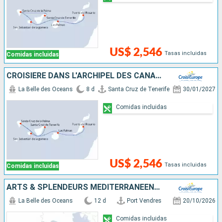
US$ 2,546
Tasas incluidas
Comidas incluidas
CROISIÈRE DANS L'ARCHIPEL DES CANARIES, LA DOUCEUR D'UN ÉTERNEL PRINTEMPS
La Belle des Oceans
8 d
Santa Cruz de Tenerife
30/01/2027
Comidas incluidas
US$ 2,546
Tasas incluidas
Comidas incluidas
ARTS & SPLENDEURS MÉDITERRANÉENNES : CORSE, SARDAIGNE ET PARFUMS D'ITALIE - ESCALES D'EXCEPTION DE NAPOLÉON AUX MÉDICIS : ROME, PISE, NAPLES, CASTELSARDO ET AJACCIO (FORMULE PORT-PORT)
La Belle des Oceans
12 d
Port Vendres
20/10/2026
Comidas incluidas