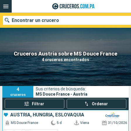
Encontrar un crucero
Nuestros destinos
Cruceros Austria sobre MS Douce France
4 cruceros encontrados
Fecha de salida
Puertos
Compañías
4
Sus criterios de búsqueda:
Buscar
MS Douce France - Austria
cruceros
Filtrar
Ordenar
AUSTRIA, HUNGRÍA, ESLOVAQUIA
MS Douce France
5 d
Viena
31/10/2026