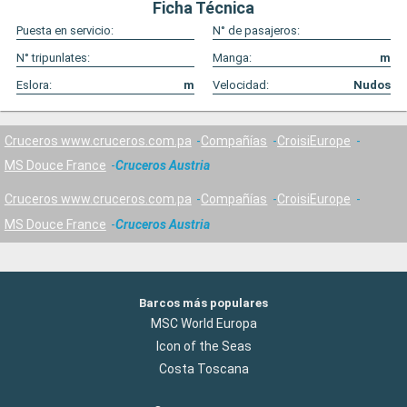
Ficha Técnica
Puesta en servicio:
N° de pasajeros:
N° tripunlates:
Manga:
m
Eslora:
m
Velocidad:
Nudos
Cruceros www.cruceros.com.pa
Compañías
CroisiEurope
MS Douce France
Cruceros Austria
Cruceros www.cruceros.com.pa
Compañías
CroisiEurope
MS Douce France
Cruceros Austria
Barcos más populares
MSC World Europa
Icon of the Seas
Costa Toscana