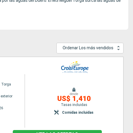
 por las aguas del Duero. El MS Miguel Torga surca las aguas de
Ordenar Los más vendidos
l Torga
desde
exterior
US$ 1,410
Tasas incluidas
26
Comidas incluidas