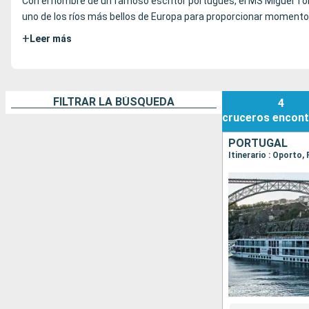
Con el nombre de un famoso escritor portugués, el MS Miguel Tor
uno de los ríos más bellos de Europa para proporcionar momentos
+
Leer más
FILTRAR LA BÚSQUEDA
4
cruceros
encont
PORTUGAL
Itinerario : Oporto