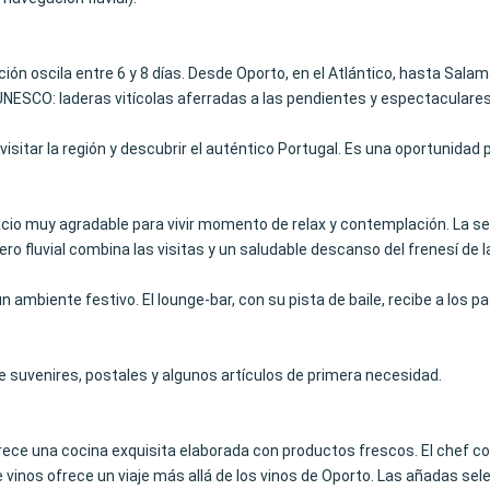
ión oscila entre 6 y 8 días. Desde Oporto, en el Atlántico, hasta Sal
NESCO: laderas vitícolas aferradas a las pendientes y espectaculares 
isitar la región y descubrir el auténtico Portugal. Es una oportunidad p
spacio muy agradable para vivir momento de relax y contemplación. La s
ucero fluvial combina las visitas y un saludable descanso del frenesí de
 ambiente festivo. El lounge-bar, con su pista de baile, recibe a los p
e suvenires, postales y algunos artículos de primera necesidad.
ofrece una cocina exquisita elaborada con productos frescos. El chef co
e vinos ofrece un viaje más allá de los vinos de Oporto. Las añadas se