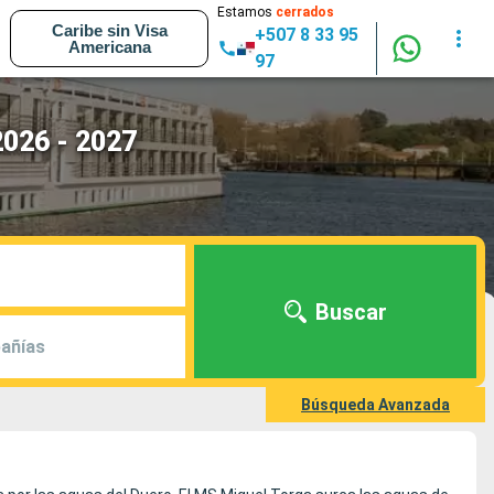
Estamos
cerrados
Caribe sin Visa
+507 8 33 95
Americana
97
2026 - 2027
Buscar
añías
Búsqueda Avanzada