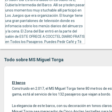
Cubieta Intermedia del Barco. Allí se pteden pasar
unos momentos muy stuchable allí participó en
Los Juegos que era organización. El lounge tiene
una gran pantalones de televisión donde es
infomacia sobrio los menús diarios del almuerzo
y la cena. El Zona del Bar entró en la parte del
salón de ESTE OFRECE A COCCTEL DIARIO FRATIS
en Todos los Pasajeros. Puedes Pedir Café y Té.
En Este Espacio está Celeban Bailes y otros
Animados Eventos. El Salón-Bar Abre Todos los
Días Hasta la Medianoche.
Todo sobre MS Miguel Torga
El barco
Construido en 2.017, el MS Miguel Torga tiene 80 metros de esl
gama, está al servicio de los 132 pasajeros que viajan a bordo.
La elegancia de este barco, con su decoración en tonos claros 
Miguel Torga sea merecedor de Cinco Anclas (estrellas para la 