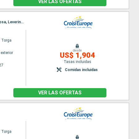
VER LAS OFERTAS
Itinerario : Oporto, Regua, Pinhão, Vega Terron, Barca d Alva, Senhora da Ribeira, Ferradosa, Folgosa, Leverinho, Oporto
l Torga
desde
exterior
US$ 1,904
Tasas incluidas
27
Comidas incluidas
VER LAS OFERTAS
l Torga