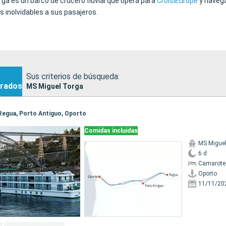
ga es un barco de crucero fluvial que opera para
CroisiEurope
y navega
 inolvidables a sus pasajeros.
Sus criterios de búsqueda:
rados
MS Miguel Torga
, Regua, Porto Antiguo, Oporto
Comidas incluidas
MS Migue
6 d
Camarote 
Oporto
11/11/20