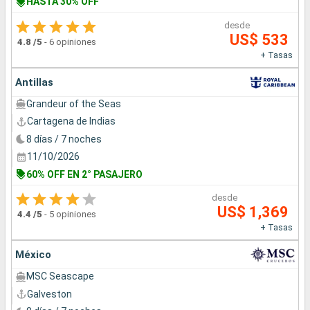
HASTA 30% OFF
desde
US$ 533
4.8
/5
-
6 opiniones
+ Tasas
Antillas
Grandeur of the Seas
Cartagena de Indias
8 días / 7 noches
11/10/2026
60% OFF EN 2° PASAJERO
desde
US$ 1,369
4.4
/5
-
5 opiniones
+ Tasas
México
MSC Seascape
Galveston