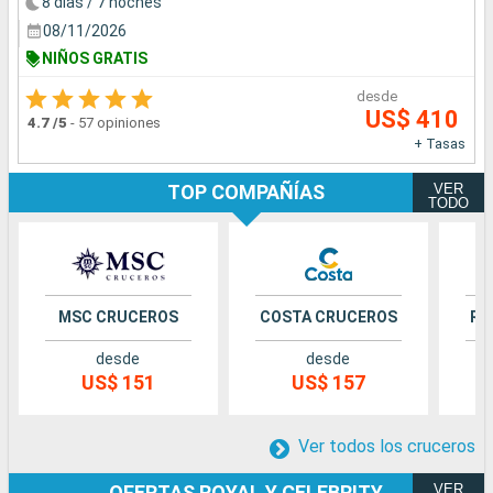
8 días / 7 noches
08/11/2026
NIÑOS GRATIS
desde
US$ 410
4.7
/5
-
57 opiniones
+ Tasas
VER
TOP COMPAÑÍAS
TODO
MSC CRUCEROS
COSTA CRUCEROS
RO
desde
desde
US$ 151
US$ 157
Ver todos los cruceros
VER
OFERTAS ROYAL Y CELEBRITY