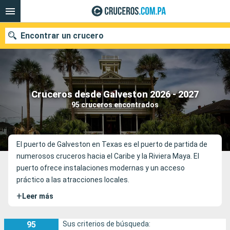
Encontrar un crucero
Nuestros destinos
Cruceros desde Galveston 2026 - 2027
95 cruceros encontrados
Fecha de salida
Puertos
Compañías
El puerto de Galveston en Texas es el puerto de partida de
numerosos cruceros hacia el Caribe y la Riviera Maya. El
Buscar
puerto ofrece instalaciones modernas y un acceso
práctico a las atracciones locales.
+
Leer más
95
Sus criterios de búsqueda: