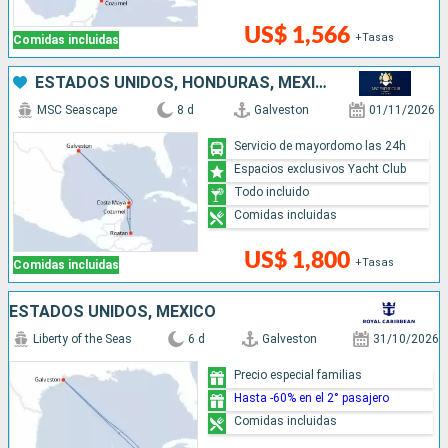
US$ 1,566
+Tasas
Comidas incluidas
ESTADOS UNIDOS, HONDURAS, MÉXICO
MSC Seascape
8 d
Galveston
01/11/2026
Servicio de mayordomo las 24h
Espacios exclusivos Yacht Club
Todo incluido
Comidas incluidas
US$ 1,800
+Tasas
Comidas incluidas
ESTADOS UNIDOS, MÉXICO
Liberty of the Seas
6 d
Galveston
31/10/2026
Precio especial familias
Hasta -60% en el 2° pasajero
Comidas incluidas