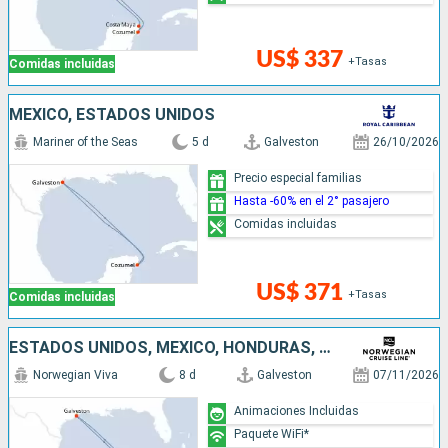
US$ 337
+Tasas
Comidas incluidas
MÉXICO, ESTADOS UNIDOS
Mariner of the Seas
5 d
Galveston
26/10/2026
Precio especial familias
Hasta -60% en el 2° pasajero
Comidas incluidas
US$ 371
+Tasas
Comidas incluidas
ESTADOS UNIDOS, MÉXICO, HONDURAS, BELICE
Norwegian Viva
8 d
Galveston
07/11/2026
Animaciones Incluidas
Paquete WiFi*