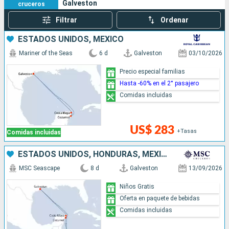
Galveston
cruceros
Filtrar
Ordenar
ESTADOS UNIDOS, MÉXICO
Mariner of the Seas
6 d
Galveston
03/10/2026
Precio especial familias
Hasta -60% en el 2° pasajero
Comidas incluidas
US$ 283
+Tasas
Comidas incluidas
ESTADOS UNIDOS, HONDURAS, MÉXICO
MSC Seascape
8 d
Galveston
13/09/2026
Niños Gratis
Oferta en paquete de bebidas
Comidas incluidas