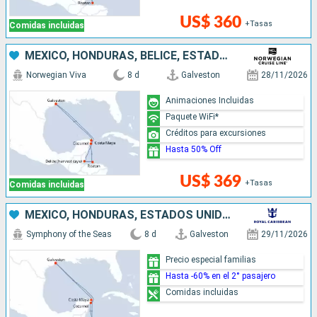
US$ 360
+Tasas
Comidas incluidas
MÉXICO, HONDURAS, BELICE, ESTADOS UNIDOS
Norwegian Viva
8 d
Galveston
28/11/2026
Animaciones Incluidas
Paquete WiFi*
Créditos para excursiones
Hasta 50% Off
US$ 369
+Tasas
Comidas incluidas
MÉXICO, HONDURAS, ESTADOS UNIDOS
Symphony of the Seas
8 d
Galveston
29/11/2026
Precio especial familias
Hasta -60% en el 2° pasajero
Comidas incluidas