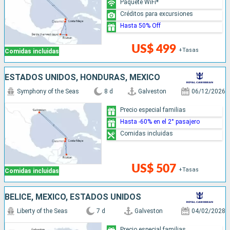
Paquete WiFi*
Créditos para excursiones
Hasta 50% Off
US$ 499
+Tasas
Comidas incluidas
ESTADOS UNIDOS, HONDURAS, MÉXICO
Symphony of the Seas
8 d
Galveston
06/12/2026
Precio especial familias
Hasta -60% en el 2° pasajero
Comidas incluidas
US$ 507
+Tasas
Comidas incluidas
BELICE, MÉXICO, ESTADOS UNIDOS
Liberty of the Seas
7 d
Galveston
04/02/2028
Precio especial familias