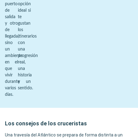
puerto
opción
de
ideal si
salida
te
y otro
gustan
de
los
llegada,
itinerarios
sino
con
un
una
ambiente
progresión
en el
real,
que
una
vivir
historia
durante
y un
varios
sentido.
días.
Los consejos de los cruceristas
Una travesía del Atlántico se prepara de forma distinta a un