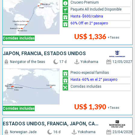
Crucero Premium
Paquete All Included Disponible
Hasta -$600/cabina
60% Off en 2° pasajero
US$ 1,336
+Tasas
Comidas incluidas
JAPÓN, FRANCIA, ESTADOS UNIDOS
Navigator of the Seas
17 d
Yokohama
12/05/2027
Precio especial familias
Hasta -60% en el 2° pasajero
Comidas incluidas
US$ 1,390
+Tasas
Comidas incluidas
ESTADOS UNIDOS, FRANCIA, JAPÓN, CANADÁ
Norwegian Jade
16 d
Yokohama
23/04/2028