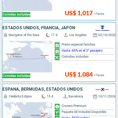
US$ 1,017
+Tasas
Comidas incluidas
ESTADOS UNIDOS, FRANCIA, JAPÓN
Navigator of the Seas
17 d
Los Angeles
02/10/2026
Precio especial familias
Hasta -60% en el 2° pasajero
Comidas incluidas
US$ 1,084
+Tasas
Comidas incluidas
ESPAÑA, BERMUDAS, ESTADOS UNIDOS
Celebrity Eclipse
15 d
Barcelona
10/11/2026
Crucero Premium
Paquete All Included Disponible
Hasta -$600/cabina