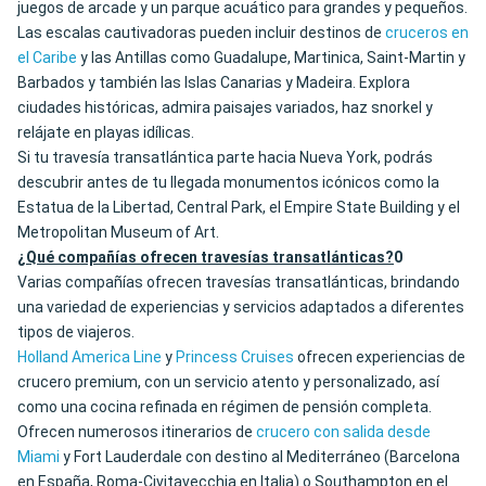
juegos de arcade y un parque acuático para grandes y pequeños.
Las escalas cautivadoras pueden incluir destinos de
cruceros en
el Caribe
y las Antillas como Guadalupe, Martinica, Saint-Martin y
Barbados y también las Islas Canarias y Madeira. Explora
ciudades históricas, admira paisajes variados, haz snorkel y
relájate en playas idílicas.
Si tu travesía transatlántica parte hacia Nueva York, podrás
descubrir antes de tu llegada monumentos icónicos como la
Estatua de la Libertad, Central Park, el Empire State Building y el
Metropolitan Museum of Art.
¿Qué compañías ofrecen travesías transatlánticas?
0
Varias compañías ofrecen travesías transatlánticas, brindando
una variedad de experiencias y servicios adaptados a diferentes
tipos de viajeros.
Holland America Line
y
Princess Cruises
ofrecen experiencias de
crucero premium, con un servicio atento y personalizado, así
como una cocina refinada en régimen de pensión completa.
Ofrecen numerosos itinerarios de
crucero con salida desde
Miami
y Fort Lauderdale con destino al Mediterráneo (Barcelona
en España, Roma-Civitavecchia en Italia) o Southampton en el