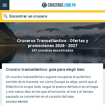
Encontrar un crucero
Cruceros Transatlántico : Ofertas y
Nuestros destinos
promociones 2026 - 2027
241 cruceros encontrados
Fecha de salida
Puertos
Compañías
Crucero transatlántico: guía para elegir bien
Buscar
Un crucero transatlántico supone recuperar el auténtico
sentido de la travesía: ver cómo Europa se aleja, sentir que el
Atlántico lo ocupa todo, seguir el avance del barco en el mapa
y vivir varios días en los que el horizonte, el mar y el tiempo
pausado se convierten en el corazón del viaje.
Aquí, el barco no es solo un medio de transporte: se convierte
ACCESO RÁPIDO