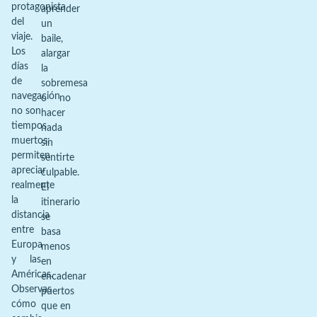
protagonista
aprender
del
un
viaje.
baile,
Los
alargar
días
la
de
sobremesa
navegación
o no
no son
hacer
tiempos
nada
muertos:
sin
permiten
sentirte
apreciar
culpable.
realmente
El
la
itinerario
distancia
se
entre
basa
Europa
menos
y las
en
Américas.
encadenar
Observas
puertos
cómo
que en