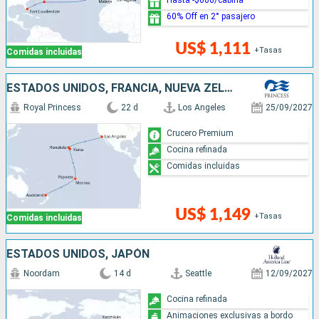
60% Off en 2° pasajero
US$ 1,111
+Tasas
Comidas incluidas
ESTADOS UNIDOS, FRANCIA, NUEVA ZELANDA
Royal Princess
22 d
Los Angeles
25/09/2027
Crucero Premium
Cocina refinada
Comidas incluidas
US$ 1,149
+Tasas
Comidas incluidas
ESTADOS UNIDOS, JAPÓN
Noordam
14 d
Seattle
12/09/2027
Cocina refinada
Animaciones exclusivas a bordo