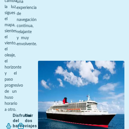
cambia
una
la luz,
experiencia
sigues
de
el
navegación
mapa,
continua,
sientes
relajante
el
y muy
viento,
envolvente.
el
oleaje,
el
horizonte
y el
paso
progresivo
de un
huso
horario
a otro.
Disfrutar
Unir
del
dos
barco
viajes