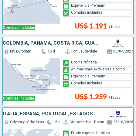
Experiencia Premium
Comidas incluidas
US$ 1,191
+Tasas
Comidas incluidas
COLOMBIA, PANAMÁ, COSTA RICA, GUATEMALA, MÉXICO, ESTADOS UNIDOS
MS Eurodam
15 d
Fort Lauderdale
03/04/2027
Cocina refinada
Animaciones exclusivas a bordo
Experiencia Premium
Comidas incluidas
US$ 1,259
+Tasas
Comidas incluidas
ITALIA, ESPAÑA, PORTUGAL, ESTADOS UNIDOS
Odyssey of the Seas
15 d
Civitavecchia - Roma
25/10/2026
Precio especial familias