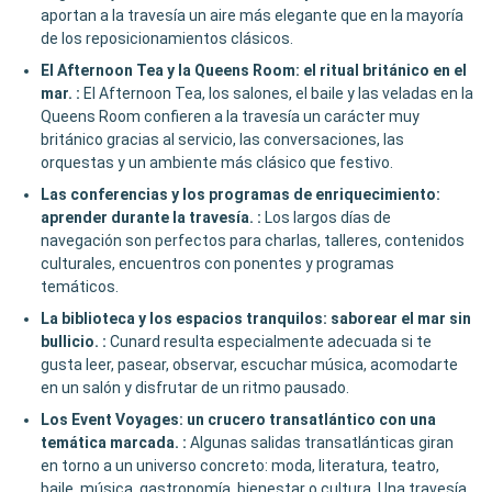
aportan a la travesía un aire más elegante que en la mayoría
de los reposicionamientos clásicos.
El Afternoon Tea y la Queens Room: el ritual británico en el
mar.
:
El Afternoon Tea, los salones, el baile y las veladas en la
Queens Room confieren a la travesía un carácter muy
británico gracias al servicio, las conversaciones, las
orquestas y un ambiente más clásico que festivo.
Las conferencias y los programas de enriquecimiento:
aprender durante la travesía.
:
Los largos días de
navegación son perfectos para charlas, talleres, contenidos
culturales, encuentros con ponentes y programas
temáticos.
La biblioteca y los espacios tranquilos: saborear el mar sin
bullicio.
:
Cunard resulta especialmente adecuada si te
gusta leer, pasear, observar, escuchar música, acomodarte
en un salón y disfrutar de un ritmo pausado.
Los Event Voyages: un crucero transatlántico con una
temática marcada.
:
Algunas salidas transatlánticas giran
en torno a un universo concreto: moda, literatura, teatro,
baile, música, gastronomía, bienestar o cultura. Una travesía