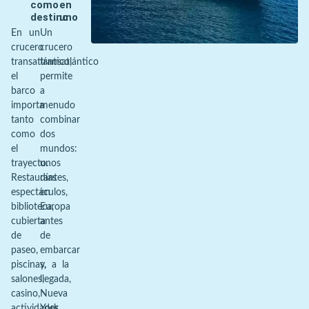
como
en
destino
uno
En un
Un
crucero
crucero
transatlántico,
transatlántico
el
permite
barco
a
importa
menudo
tanto
combinar
como
dos
el
mundos:
trayecto.
unos
Restaurantes,
días
espectáculos,
en
biblioteca,
Europa
cubierta
antes
de
de
paseo,
embarcar
piscinas,
y, a la
salones,
llegada,
casino,
Nueva
actividades
York,