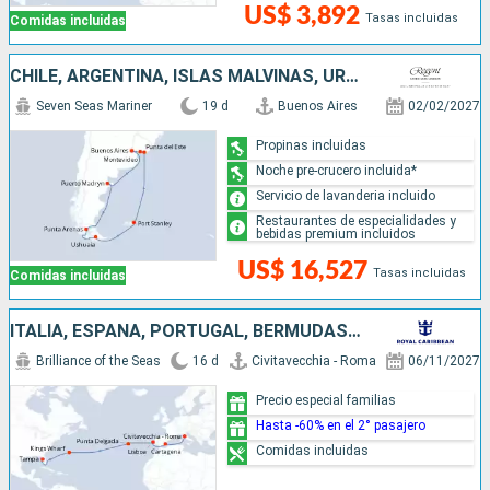
US$ 3,892
Tasas incluidas
Comidas incluidas
CHILE, ARGENTINA, ISLAS MALVINAS, URUGUAY
Seven Seas Mariner
19 d
Buenos Aires
02/02/2027
Propinas incluidas
Noche pre-crucero incluida*
Servicio de lavanderia incluido
Restaurantes de especialidades y
bebidas premium incluidos
US$ 16,527
Tasas incluidas
Comidas incluidas
ITALIA, ESPAÑA, PORTUGAL, BERMUDAS, ESTADOS UNIDOS
Brilliance of the Seas
16 d
Civitavecchia - Roma
06/11/2027
Precio especial familias
Hasta -60% en el 2° pasajero
Comidas incluidas