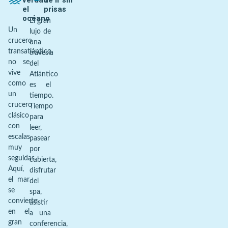
verdad
de ir sin
el
prisas
océano
El gran
Un
lujo de
crucero
una
transatlántico
travesía
no se
del
vive
Atlántico
como
es el
un
tiempo.
crucero
Tiempo
clásico
para
con
leer,
escalas
pasear
muy
por
seguidas.
cubierta,
Aquí,
disfrutar
el mar
del
se
spa,
convierte
asistir
en el
a una
gran
conferencia,