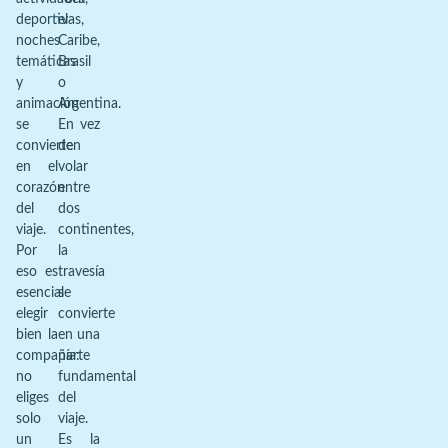
deportivas,
el
noches
Caribe,
temáticas
Brasil
y
o
animación
Argentina.
se
En vez
convierten
de
en el
volar
corazón
entre
del
dos
viaje.
continentes,
Por
la
eso es
travesía
esencial
se
elegir
convierte
bien la
en una
compañía:
parte
no
fundamental
eliges
del
solo
viaje.
un
Es la