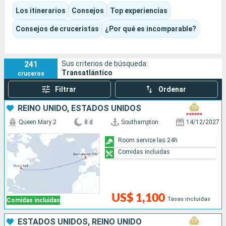
en el centro de la vida a bordo, con restaurantes, salones,
Los itinerarios
Consejos
Top experiencias
teatro, piscinas, spa o cubierta de paseo, pero también con
esos rituales propios de las grandes travesías: días de
Consejos de cruceristas
¿Por qué es incomparable?
navegación, cambios graduales de huso horario,
actualizaciones sobre la navegación, conferencias, noches
de gala, grandes cenas y largos momentos contemplando el
241
Sus criterios de búsqueda:
océano. Al final, el destino es tanto la llegada al otro lado del
Transatlántico
cruceros
Atlántico como la experiencia única de cruzar de verdad un
océano.
Filtrar
Ordenar
REINO UNIDO, ESTADOS UNIDOS
Queen Mary 2
8 d
Southampton
14/12/2027
Room service las 24h
Comidas incluidas
US$ 1,100
Tasas incluidas
Comidas incluidas
ESTADOS UNIDOS, REINO UNIDO