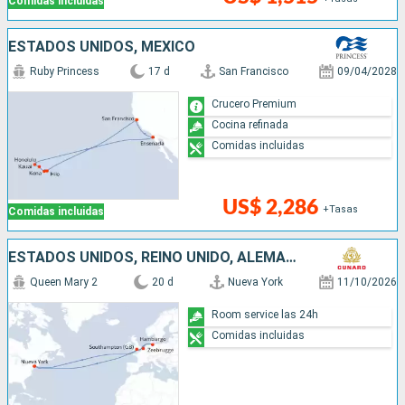
Comidas incluidas
ESTADOS UNIDOS, MÉXICO
Ruby Princess
17 d
San Francisco
09/04/2028
Crucero Premium
Cocina refinada
Comidas incluidas
US$ 2,286
+Tasas
Comidas incluidas
ESTADOS UNIDOS, REINO UNIDO, ALEMANIA, BÉLGICA
Queen Mary 2
20 d
Nueva York
11/10/2026
Room service las 24h
Comidas incluidas