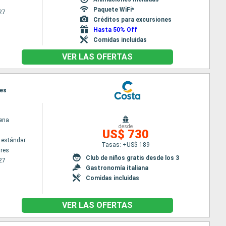
Paquete WiFi*
27
Créditos para excursiones
Hasta 50% Off
Comidas incluidas
VER LAS OFERTAS
res
ena
desde
US$ 730
 estándar
Tasas: +US$ 189
res
Club de niños gratis desde los 3
27
Gastronomía italiana
Comidas incluidas
VER LAS OFERTAS