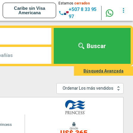
Estamos
cerrados
Caribe sin Visa
+507 8 33 95
Americana
97
Buscar
añías
Búsqueda Avanzada
Ordenar Los más vendidos
rincess
desde
US$ 365