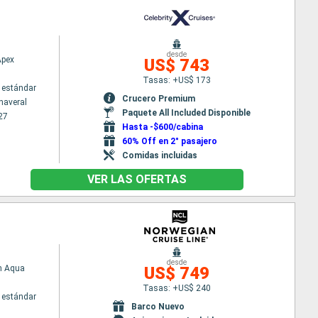
desde
Apex
US$ 743
Tasas: +US$ 173
 estándar
Crucero Premium
naveral
Paquete All Included Disponible
27
Hasta -$600/cabina
60% Off en 2° pasajero
Comidas incluidas
VER LAS OFERTAS
desde
n Aqua
US$ 749
Tasas: +US$ 240
 estándar
Barco Nuevo