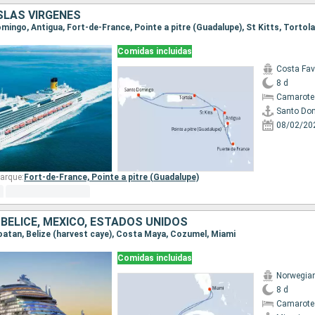
ISLAS VÍRGENES
Comidas incluidas
Costa Fa
8 d
Camarote
Santo Do
08/02/20
arque:
Fort-de-France,
Pointe a pitre (Guadalupe)
BELICE, MÉXICO, ESTADOS UNIDOS
 Roatan, Belize (harvest caye), Costa Maya, Cozumel, Miami
Comidas incluidas
Norwegia
8 d
Camarote