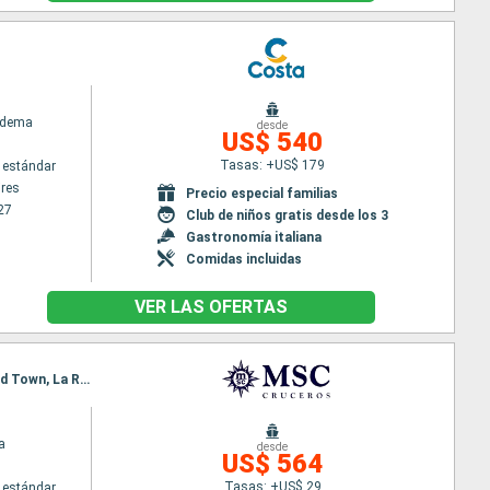
adema
desde
US$ 540
Tasas: +US$ 179
 estándar
res
Precio especial familias
27
Club de niños gratis desde los 3
Gastronomía italiana
Comidas incluidas
VER LAS OFERTAS
Itinerario : La Romana, Isla Catalina, Bridgetown, Fort-de-France, Pointe a pitre (Guadalupe), Road Town, La Romana
a
desde
US$ 564
Tasas: +US$ 29
 estándar