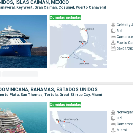
IDOS, ISLAS CAIMÁN, MÉXICO
 Canaveral, Key West, Gran Caiman, Cozumel, Puerto Canaveral
Comidas incluidas
Celebrity 
8 d
Camarote
Puerto Ca
06/02/20
DOMINICANA, BAHAMAS, ESTADOS UNIDOS
Puerto Plata, San Thomas, Tortola, Great Stirrup Cay, Miami
Comidas incluidas
Norwegia
8 d
Camarote
Miami