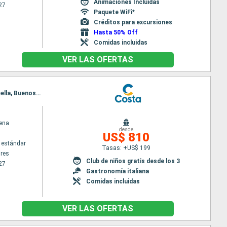
Animaciones Incluidas
27
Paquete WiFi*
Créditos para excursiones
Hasta 50% Off
Comidas incluidas
VER LAS OFERTAS
Itinerario : Buenos Aires, Montevideo, Punta del Este, Camboriú, Ilha Grande, Rio de Janeiro, Ilhabella, Buenos Aires
ena
desde
US$ 810
 estándar
Tasas: +US$ 199
res
Club de niños gratis desde los 3
27
Gastronomía italiana
Comidas incluidas
VER LAS OFERTAS