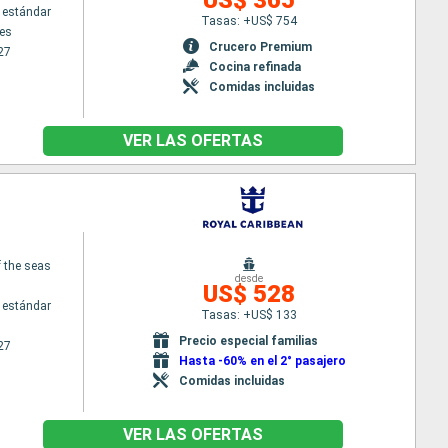
 estándar
Tasas: +US$ 754
es
Crucero Premium
27
Cocina refinada
Comidas incluidas
VER LAS OFERTAS
 the seas
desde
US$ 528
 estándar
Tasas: +US$ 133
Precio especial familias
27
Hasta -60% en el 2° pasajero
Comidas incluidas
VER LAS OFERTAS