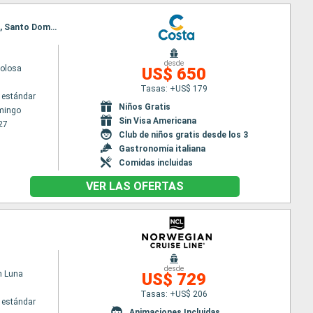
Itinerario : Santo Domingo, Antigua, Fort-de-France, Pointe a pitre (Guadalupe), St Kitts, Tortola, Santo Domingo
desde
volosa
US$ 650
Tasas: +US$ 179
 estándar
Niños Gratis
mingo
Sin Visa Americana
27
Club de niños gratis desde los 3
Gastronomía italiana
Comidas incluidas
VER LAS OFERTAS
desde
n Luna
US$ 729
Tasas: +US$ 206
 estándar
Animaciones Incluidas