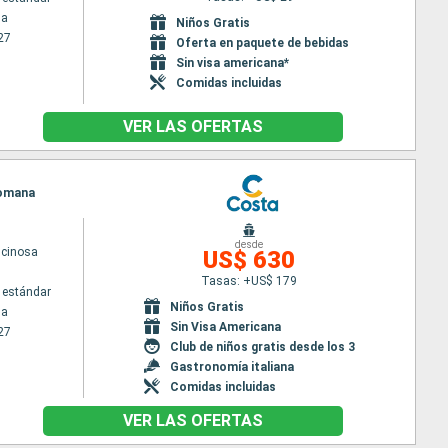
na
Niños Gratis
27
Oferta en paquete de bebidas
Sin visa americana*
Comidas incluidas
VER LAS OFERTAS
 Romana
desde
scinosa
US$ 630
Tasas: +US$ 179
 estándar
Niños Gratis
na
Sin Visa Americana
27
Club de niños gratis desde los 3
Gastronomía italiana
Comidas incluidas
VER LAS OFERTAS