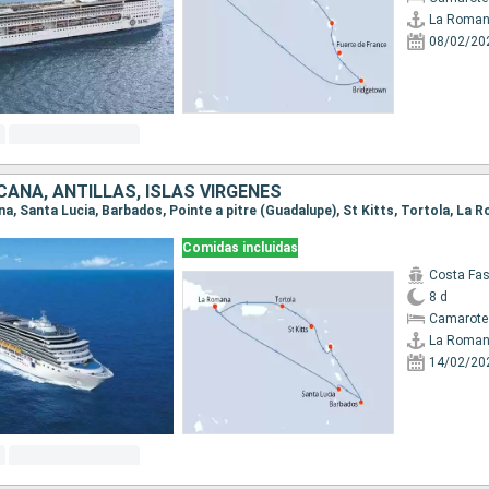
La Roma
08/02/20
CANA, ANTILLAS, ISLAS VÍRGENES
na, Santa Lucia, Barbados, Pointe a pitre (Guadalupe), St Kitts, Tortola, La
Comidas incluidas
Costa Fa
8 d
Camarote
La Roma
14/02/20