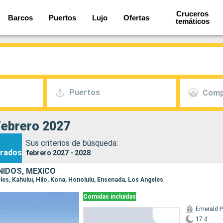
Cruceros
Barcos
Puertos
Lujo
Ofertas
temáticos
Puertos
Comp
Febrero 2027
Sus criterios de búsqueda:
rados
febrero 2027 - 2028
IDOS, MÉXICO
eles, Kahului, Hilo, Kona, Honolulu, Ensenada, Los Angeles
Comidas incluidas
Emerald P
17 d