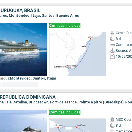
 URUGUAY, BRASIL
Aires, Montevideo, Itajai, Santos, Buenos Aires
Comidas incluidas
Costa Di
8 d
Camarote
Buenos Ai
10/02/20
arque:
Montevideo,
Santos,
Itajai
REPÚBLICA DOMINICANA
Comidas incluidas
MSC Oper
8 d
Camarote