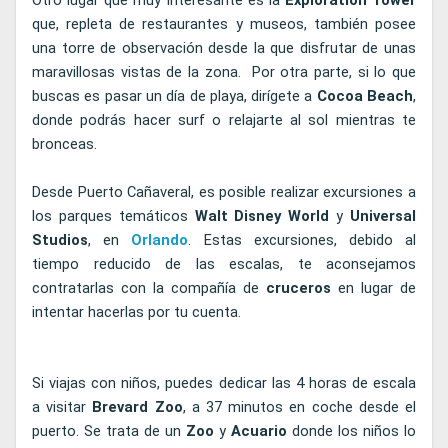
Otro lugar que muy interesante es la
Exploration Tower
que, repleta de restaurantes y museos, también posee
una torre de observación desde la que disfrutar de unas
maravillosas vistas de la zona. Por otra parte, si lo que
buscas es pasar un día de playa, dirígete a
Cocoa
Beach
,
donde podrás hacer surf o relajarte al sol mientras te
bronceas.
Desde Puerto Cañaveral, es posible realizar excursiones a
los parques temáticos
Walt Disney World
y
Universal
Studios
, en
Orlando
. Estas excursiones, debido al
tiempo reducido de las escalas, te aconsejamos
contratarlas con la compañía de
cruceros
en lugar de
intentar hacerlas por tu cuenta.
Si viajas con niños, puedes dedicar las 4 horas de escala
a visitar
Brevard Zoo
, a 37 minutos en coche desde el
puerto. Se trata de un
Zoo
y
Acuario
donde los niños lo