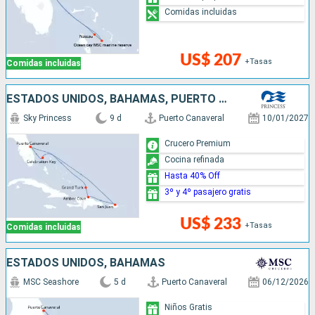
Comidas incluidas
US$ 207
+Tasas
Comidas incluidas
ESTADOS UNIDOS, BAHAMAS, PUERTO RICO, REPÚBLICA DOMINICANA
Sky Princess
9 d
Puerto Canaveral
10/01/2027
Crucero Premium
Cocina refinada
Hasta 40% Off
3º y 4º pasajero gratis
US$ 233
+Tasas
Comidas incluidas
ESTADOS UNIDOS, BAHAMAS
MSC Seashore
5 d
Puerto Canaveral
06/12/2026
Niños Gratis