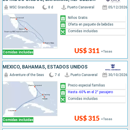
MSC Grandiosa
8 d
Puerto Canaveral
05/12/2026
Niños Gratis
Oferta en paquete de bebidas
Comidas incluidas
US$ 311
+Tasas
Comidas incluidas
MÉXICO, BAHAMAS, ESTADOS UNIDOS
Adventure of the Seas
7 d
Puerto Canaveral
30/10/2026
Precio especial familias
Hasta -60% en el 2° pasajero
Comidas incluidas
US$ 315
+Tasas
Comidas incluidas