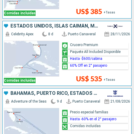
US$ 385
+Tasas
Comidas incluidas
ESTADOS UNIDOS, ISLAS CAIMÁN, MÉXICO
Celebrity Apex
8 d
Puerto Canaveral
28/11/2026
Crucero Premium
Paquete All Included Disponible
Hasta -$600/cabina
60% Off en 2° pasajero
US$ 535
+Tasas
Comidas incluidas
BAHAMAS, PUERTO RICO, ESTADOS UNIDOS
Adventure of the Seas
9 d
Puerto Canaveral
21/08/2026
Precio especial familias
Hasta -60% en el 2° pasajero
Comidas incluidas