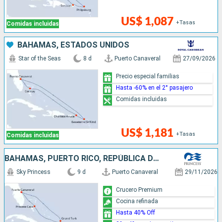
US$ 1,087
+Tasas
Comidas incluidas
BAHAMAS, ESTADOS UNIDOS
Star of the Seas
8 d
Puerto Canaveral
27/09/2026
Precio especial familias
Hasta -60% en el 2° pasajero
Comidas incluidas
US$ 1,181
+Tasas
Comidas incluidas
BAHAMAS, PUERTO RICO, REPÚBLICA DOMINICANA, ESTADOS UNIDOS
Sky Princess
9 d
Puerto Canaveral
29/11/2026
Crucero Premium
Cocina refinada
Hasta 40% Off