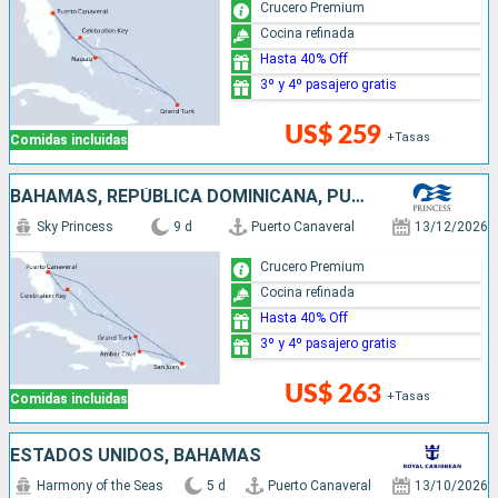
Crucero Premium
Cocina refinada
Hasta 40% Off
3º y 4º pasajero gratis
US$ 259
+Tasas
Comidas incluidas
BAHAMAS, REPÚBLICA DOMINICANA, PUERTO RICO, ESTADOS UNIDOS
Sky Princess
9 d
Puerto Canaveral
13/12/2026
Crucero Premium
Cocina refinada
Hasta 40% Off
3º y 4º pasajero gratis
US$ 263
+Tasas
Comidas incluidas
ESTADOS UNIDOS, BAHAMAS
Harmony of the Seas
5 d
Puerto Canaveral
13/10/2026