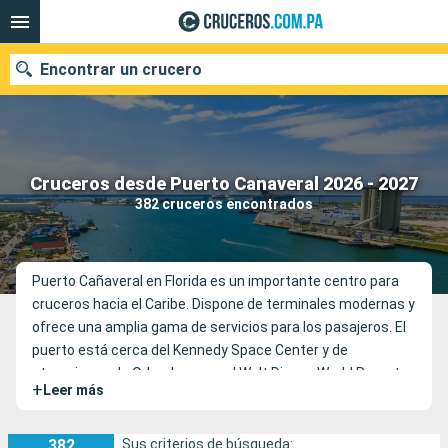
Encontrar un crucero
Nuestros destinos
Cruceros desde Puerto Canaveral 2026 - 2027
382 cruceros encontrados
Fecha de salida
Puertos
Compañías
Puerto Cañaveral en Florida es un importante centro para
cruceros hacia el Caribe. Dispone de terminales modernas y
Buscar
ofrece una amplia gama de servicios para los pasajeros. El
puerto está cerca del Kennedy Space Center y de
atracciones de Orlando como el Walt Disney World Resort.
+
Leer más
382
Sus criterios de búsqueda: