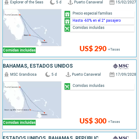
Explorer of the Seas
5 d
Puerto Canaveral
15/02/2027
Precio especial familias
Hasta -60% en el 2° pasajero
Comidas incluidas
US$ 290
+Tasas
Comidas incluidas
BAHAMAS, ESTADOS UNIDOS
MSC Grandiosa
5 d
Puerto Canaveral
17/09/2028
Comidas incluidas
US$ 300
+Tasas
Comidas incluidas
ESTADOS UNIDOS, BAHAMAS, REPÚBLICA DOMINICANA