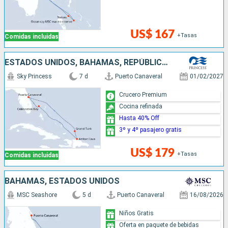
US$ 167
+Tasas
Comidas incluidas
ESTADOS UNIDOS, BAHAMAS, REPÚBLICA DOMINICANA
Sky Princess
7 d
Puerto Canaveral
01/02/2027
Crucero Premium
Cocina refinada
Hasta 40% Off
3º y 4º pasajero gratis
US$ 179
+Tasas
Comidas incluidas
BAHAMAS, ESTADOS UNIDOS
MSC Seashore
5 d
Puerto Canaveral
16/08/2026
Niños Gratis
Oferta en paquete de bebidas