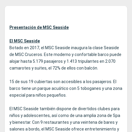
para los fa
helados.
Helados hec
panqueque
Presentación de MSC Seaside
ideales par
El MSC Seaside
Botado en 2017, el MSC Seaside inaugura la clase Seaside
de MSC Cruceros. Este moderno y confortable barco puede
alojar hasta 5.179 pasajeros y 1.413 tripulantes en 2.070
camarotes y suites, el 72% de ellos con balcón.
15 de sus 19 cubiertas son accesibles a los pasajeros. El
barco tiene un parque acuático con 5 toboganes y una zona
especial para niños pequeños.
El MSC Seaside también dispone de divertidos clubes para
niños y adolescentes, así como de una amplia zona de Spa
y bienestar. Con 9 restaurantes y una veintena de bares y
salones a bordo, el MSC Seaside ofrece entretenimiento y