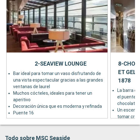
2-SEAVIEW LOUNGE
8-CHOC
ET GELA
Bar ideal para tomar un vaso disfrutando de
1878
una vista espectacular gracias a las grandes
ventanas de laurel
La barra de
Muchos cócteles, ideales para tener un
el puente 6
aperitivo
chocolate 
Decoración única que es moderna y refinada
Un escenari
Puente 16
tomar creac
italiana Ven
Venchi 1878
parte trase
Todo sobre MSC Seaside