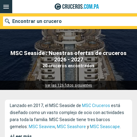
Encontrar un crucero
MSC Seaside : Nuestras ofertas de cruceros
Nuestros destinos
2026 - 2027
20 cruceros encontrados
Fecha de salida
Puertos
Compañías
Ver las 126 fotos siguientes
Buscar
Lanzado en 2017, el MSC Seaside de
MSC Cruceros
está
diseñado como un vasto complejo de ocio con actividades
para toda la familia. MSC Seaside tiene tres barcos
gemelos:
MSC Seaview
,
MSC Seashore
y
MSC Seascape
.
+
Leer más