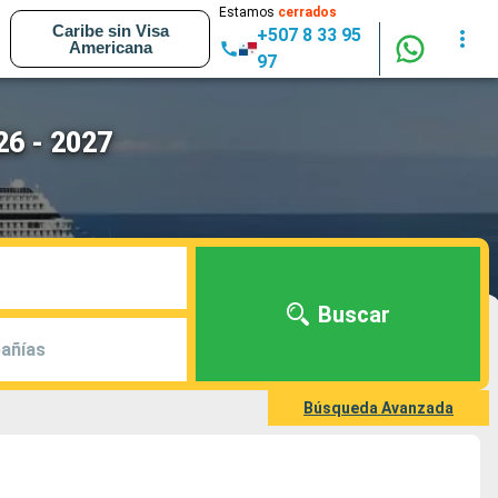
Estamos
cerrados
Caribe sin Visa
+507 8 33 95
Americana
97
26 - 2027
Buscar
añías
Búsqueda Avanzada