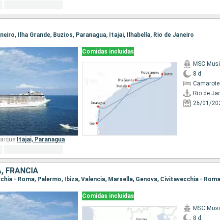
aneiro, Ilha Grande, Buzios, Paranagua, Itajai, Ilhabella, Rio de Janeiro
Comidas incluidas
MSC Musi
8 d
Camarote
Rio de Ja
26/01/20
arque:
Itajai,
Paranagua
A, FRANCIA
ecchia - Roma, Palermo, Ibiza, Valencia, Marsella, Genova, Civitavecchia - Rom
Comidas incluidas
MSC Musi
8 d