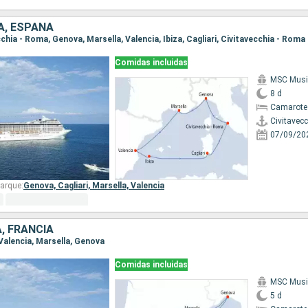
IA, ESPAÑA
ecchia - Roma, Genova, Marsella, Valencia, Ibiza, Cagliari, Civitavecchia - Roma
Comidas incluidas
MSC Musi
8 d
Camarote
Civitavec
07/09/20
arque:
Genova,
Cagliari,
Marsella,
Valencia
A, FRANCIA
 Valencia, Marsella, Genova
Comidas incluidas
MSC Musi
5 d