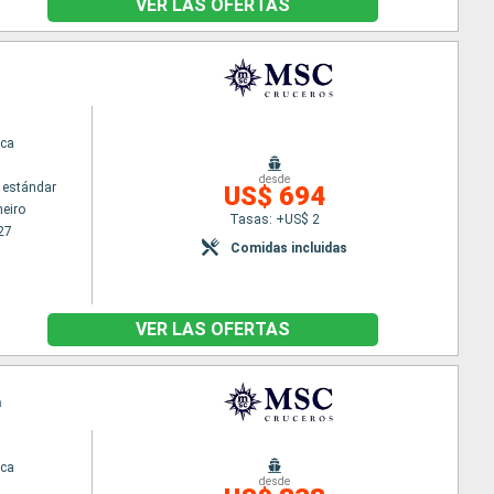
VER LAS OFERTAS
ca
desde
 estándar
US$ 694
neiro
Tasas: +US$ 2
27
Comidas incluidas
VER LAS OFERTAS
a
ca
desde