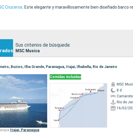
C Cruceros
. Este elegante y maravillosamente bien diseñado barco 
Sus criterios de búsqueda:
rados
MSC Musica
aneiro, Buzios, Ilha Grande, Paranagua, Itajai, Ilhabella, Rio de Janeiro
Comidas incluidas
MSC Musi
8 d
Camarote
Rio de Ja
16/02/20
arque:
Itajai,
Paranagua