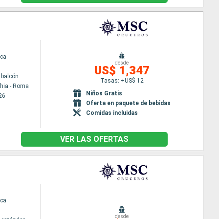
ca
desde
US$ 1,347
 balcón
Tasas: +US$ 12
chia - Roma
Niños Gratis
26
Oferta en paquete de bebidas
Comidas incluidas
VER LAS OFERTAS
ca
desde