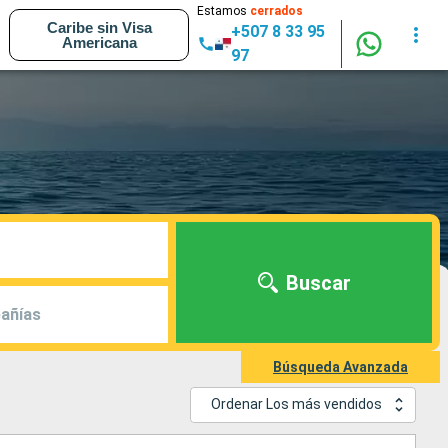
Estamos
cerrados
Caribe sin Visa
+507 8 33 95
Americana
97
Buscar
añías
Búsqueda Avanzada
Ordenar Los más vendidos