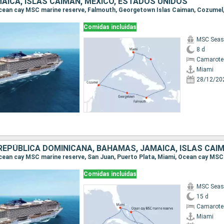
AICA, ISLAS CAIMÁN, MÉXICO, ESTADOS UNIDOS
 Ocean cay MSC marine reserve, Falmouth, Georgetown Islas Caiman, Cozumel
Comidas incluidas
MSC Seas
8 d
Camarote
Miami
28/12/20
Comidas incluidas
MSC Seas
15 d
Camarote
Miami