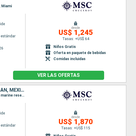
, Miami
ide
desde
US$ 1,245
 estándar
Tasas: +US$ 64
Niños Gratis
26
Oferta en paquete de bebidas
Comidas incluidas
VER LAS OFERTAS
PUERTO RICO, REPÚBLICA DOMINICANA, BAHAMAS, JAMAICA, ISLAS CAIMÁN, MÉXICO, ESTADOS UNIDOS
Itinerario : Miami, Ocean cay MSC marine reserve, San Juan, Puerto Plata, Miami, Ocean cay MSC marine reserve, Falmouth, Georgetown Islas Caiman, Cozumel, Miami
ide
desde
US$ 1,870
 estándar
Tasas: +US$ 115
Niños Gratis