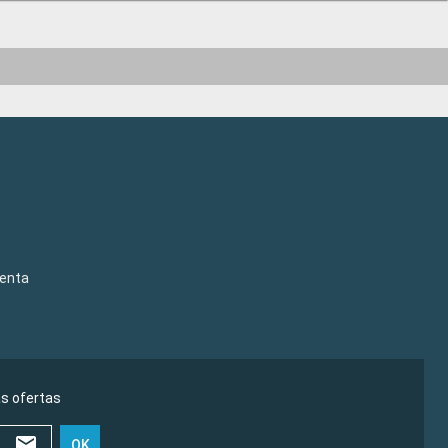
venta
as ofertas
OK