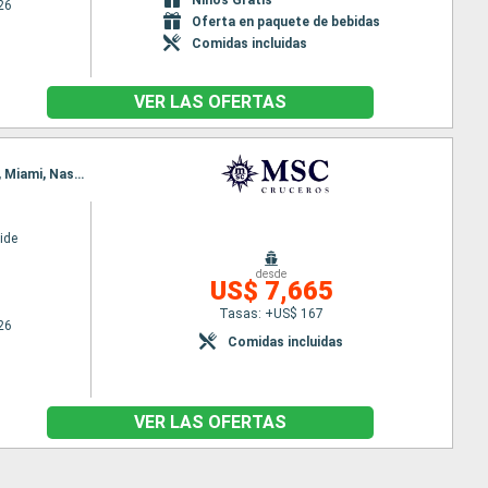
26
Oferta en paquete de bebidas
Comidas incluidas
VER LAS OFERTAS
Itinerario : Miami, Ocean cay MSC marine reserve, Falmouth, Georgetown Islas Caiman, Cozumel, Miami, Nassau, Ocean cay MSC marine reserve, Miami
ide
desde
US$ 7,665
Tasas: +US$ 167
26
Comidas incluidas
VER LAS OFERTAS