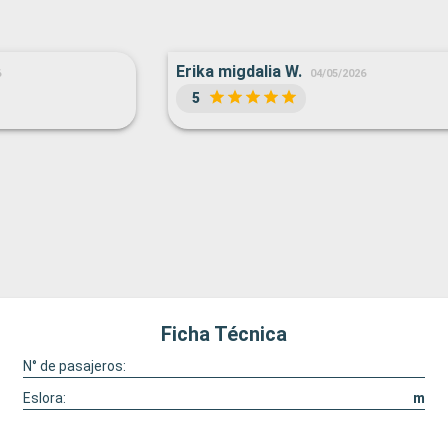
Erika migdalia W.
6
04/05/2026
5
Ficha Técnica
N° de pasajeros:
Eslora:
m