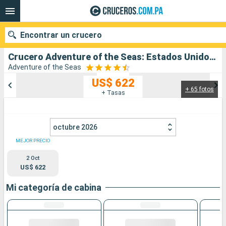
Encontrar un crucero
Crucero Adventure of the Seas: Estados Unidos, Bahamas, Aruba salida desde Puerto Canaveral
Adventure of the Seas
US$ 622
+ 65 fotos
Nuestros destinos
+ Tasas
Fecha de salida
octubre 2026
Puertos
Compañías
MEJOR PRECIO
2 Oct
Buscar
US$ 622
Mi categoría de cabina