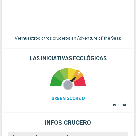
visitantes de todas las edades. Además de sus parques
temáticos, Orlando ofrece una gran variedad de actividades,
como espectáculos en directo, centros comerciales, campos
de golf y diversas experiencias culinarias. Para los que buscan
un descanso del ajetreo de los parques, los jardines botánicos
y museos de Orlando ofrecen un día más tranquilo pero
Ver nuestros otros cruceros en Adventure of the Seas
igualmente gratificante.
LAS INICIATIVAS ECOLÓGICAS
GREEN SCORE D
Leer más
INFOS CRUCERO