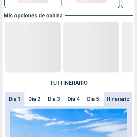
Mis opciones de cabina
TU ITINERARIO
Día 1
Día 2
Día 3
Día 4
Día 5
Día 6
Itinerario
Día 