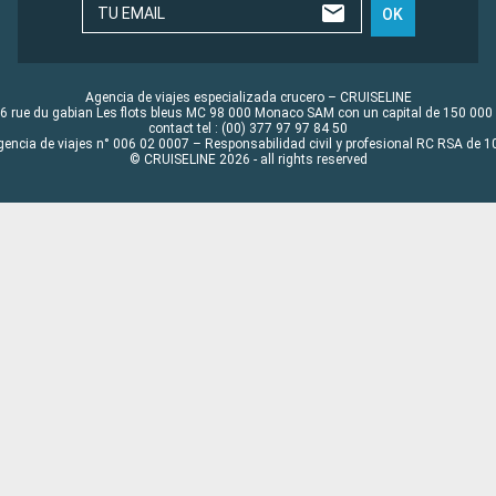
TU EMAIL
OK
Agencia de viajes especializada crucero – CRUISELINE
6 rue du gabian Les flots bleus MC 98 000 Monaco SAM con un capital de 150 000
contact tel : (00) 377 97 97 84 50
gencia de viajes n° 006 02 0007 – Responsabilidad civil y profesional RC RSA de
© CRUISELINE 2026 - all rights reserved