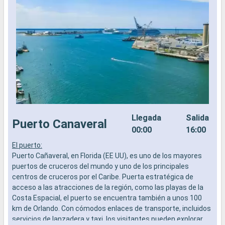
Llegada
Salida
Puerto Canaveral
00:00
16:00
El puerto:
C
Puerto Cañaveral, en Florida (EE UU), es uno de los mayores
C
puertos de cruceros del mundo y uno de los principales
a
centros de cruceros por el Caribe. Puerta estratégica de
s
acceso a las atracciones de la región, como las playas de la
a
Costa Espacial, el puerto se encuentra también a unos 100
c
km de Orlando. Con cómodos enlaces de transporte, incluidos
p
servicios de lanzadera y taxi, los visitantes pueden explorar
p