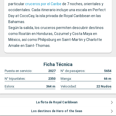
particular
cruceros por el Caribe
de 7 noches, orientales y
occidentales. Cada itinerario incluye una escala en Perfect
Day at CocoCay, la isla privada de Royal Caribbean en las
Bahamas.
Según la salida, los cruceros permiten descubrir destinos
como Roatán en Honduras, Cozumel y Costa Maya en
México, así como Philipsburg en Saint-Martin y Charlotte
Amalie en Saint-Thomas.
Ficha Técnica
Puesta en servicio:
2027
N° de pasajeros:
5654
N° tripunlates:
2350
Manga:
66
m
Eslora:
364
m
Velocidad:
22
Nudos
La flota de Royal Caribbean
Los destinos de Hero of the Seas