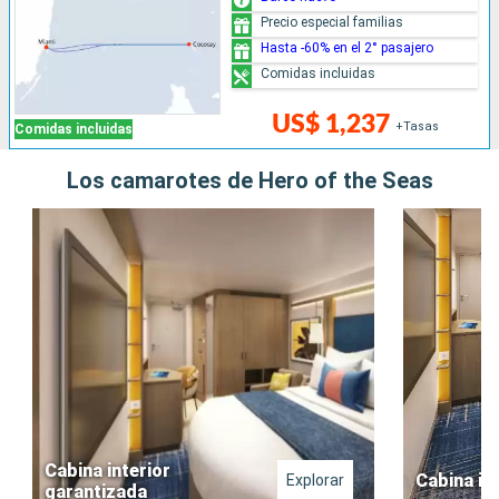
Precio especial familias
Hasta -60% en el 2° pasajero
Comidas incluidas
US$ 1,237
+Tasas
Comidas incluidas
Los camarotes de Hero of the Seas
Cabina interior
Cabina in
Explorar
garantizada