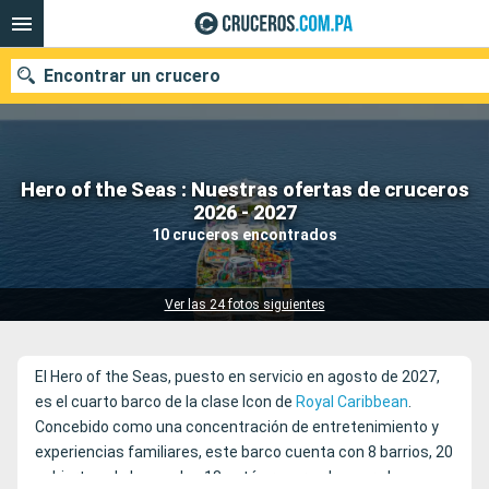
Encontrar un crucero
Hero of the Seas : Nuestras ofertas de cruceros
Nuestros destinos
2026 - 2027
10 cruceros encontrados
Fecha de salida
Puertos
Compañías
Ver las 24 fotos siguientes
Buscar
El Hero of the Seas, puesto en servicio en agosto de 2027,
es el cuarto barco de la clase Icon de
Royal Caribbean
.
Concebido como una concentración de entretenimiento y
experiencias familiares, este barco cuenta con 8 barrios, 20
cubiertas, de las cuales 18 están reservadas para los