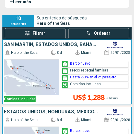
+
Leer más
pasajeros, 2.814 camarotes y una capacidad de 5.654
pasajeros en ocupación doble. Con sus 364 metros de
eslora y 248.663 GT, el Hero of the Seas se impone entre los
10
Sus criterios de búsqueda:
Hero of the Seas
cruceros
barcos de crucero más impresionantes de su generación.
Sus sister-ships son el
Icon of the Seas
, el
Star of the Seas
Filtrar
Ordenar
y el
Legend of the Seas
.
SAN MARTÍN, ESTADOS UNIDOS, BAHAMAS
Hero of the Seas
8 d
Miami
29/01/2028
Barco nuevo
Precio especial familias
Hasta -60% en el 2° pasajero
Comidas incluidas
US$ 1,288
+Tasas
Comidas incluidas
ESTADOS UNIDOS, HONDURAS, MÉXICO, BAHAMAS
Hero of the Seas
8 d
Miami
08/01/2028
Barco nuevo