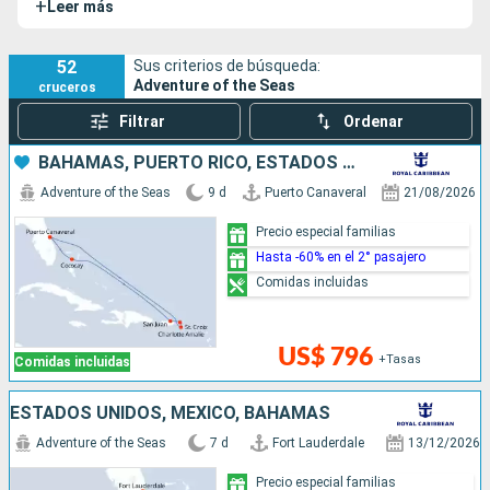
+
Leer más
Seas
. Este imponente barco es famoso por sus numerosas
instalaciones y actividades de entretenimientos a bordo.
52
Sus criterios de búsqueda:
Adventure of the Seas
cruceros
Filtrar
Ordenar
BAHAMAS, PUERTO RICO, ESTADOS UNIDOS
Adventure of the Seas
9 d
Puerto Canaveral
21/08/2026
Precio especial familias
Hasta -60% en el 2° pasajero
Comidas incluidas
US$ 796
+Tasas
Comidas incluidas
ESTADOS UNIDOS, MÉXICO, BAHAMAS
Adventure of the Seas
7 d
Fort Lauderdale
13/12/2026
Precio especial familias