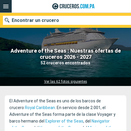
Encontrar un crucero
Adventure of the Seas : Nuestras ofertas de
Nuestros destinos
cruceros 2026 - 2027
52 cruceros encontrados
Fecha de salida
Puertos
Compañías
Ver las 62 fotos siguientes
Buscar
El Adventure of the Seas es uno de los barcos de
crucero
Royal Caribbean
. En servicio desde 2.001, el
Adventure of the Seas forma parte de la clase Voyager y
barco hermano del
Explorer of the Seas
, del
Navigator
of the Seas
, del
Voyager of the Seas
y del
Mariner of the