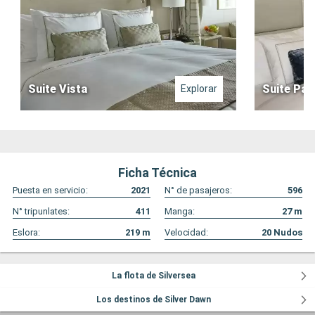
Suite Vista
Suite Pa
Explorar
Ficha Técnica
Puesta en servicio:
2021
N° de pasajeros:
596
N° tripunlates:
411
Manga:
27
m
Eslora:
219
m
Velocidad:
20
Nudos
La flota de Silversea
Los destinos de Silver Dawn