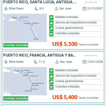
PUERTO RICO, SANTA LUCIA, ANTIGUA Y BARBUDA
Silver Dawn
8 d
San Juan
21/12/2027
Bebidas incluidas
Servicio de mayordomo incluido
Cocina gastronómica
Comidas incluidas
US$ 5,100
Tasas incluidas
Comidas incluidas
PUERTO RICO, FRANCIA, ANTIGUA Y BARBUDA, GRENADA, SAN VINCENT Y LAS GRANADINAS, SANTA LUCIA
Silver Dawn
11 d
San Juan
15/01/2028
Bebidas incluidas
Servicio de mayordomo incluido
Cocina gastronómica
Comidas incluidas
US$ 5,400
Tasas incluidas
Comidas incluidas