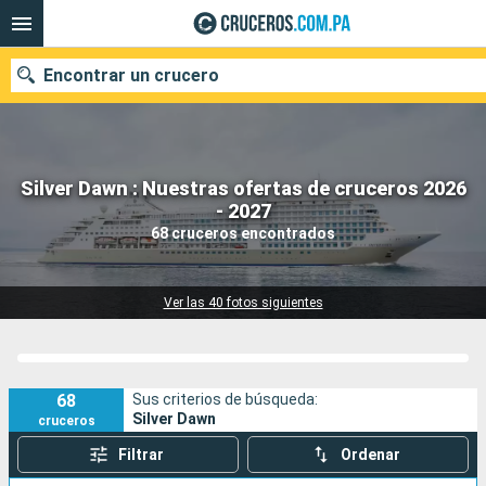
Encontrar un crucero
Silver Dawn : Nuestras ofertas de cruceros 2026
Nuestros destinos
- 2027
68 cruceros encontrados
Fecha de salida
Puertos
Compañías
Ver las 40 fotos siguientes
Buscar
68
Sus criterios de búsqueda:
Silver Dawn
cruceros
Filtrar
Ordenar