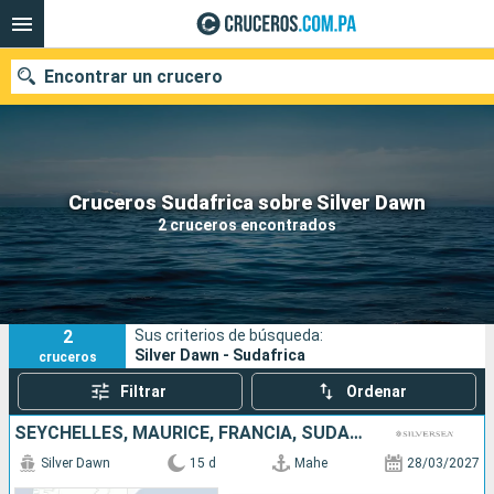
Encontrar un crucero
Nuestros destinos
Cruceros Sudafrica sobre Silver Dawn
2 cruceros encontrados
Fecha de salida
Puertos
Compañías
2
Sus criterios de búsqueda:
Buscar
Silver Dawn - Sudafrica
cruceros
Filtrar
Ordenar
SEYCHELLES, MAURICE, FRANCIA, SUDAFRICA
Silver Dawn
15 d
Mahe
28/03/2027