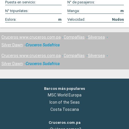
Puesta en servicio:
N° de pasajeros:
N° tripunlates:
Manga:
m
Eslora:
m
Velocidad:
Nudos
Cruceros www.cruceros.com.pa
Compañías
Silversea
Silver Dawn
Cruceros Sudafrica
Cruceros www.cruceros.com.pa
Compañías
Silversea
Silver Dawn
Cruceros Sudafrica
Barcos más populares
MSC World Europa
Icon of the Seas
Costa Toscana
Cruceros.com.pa