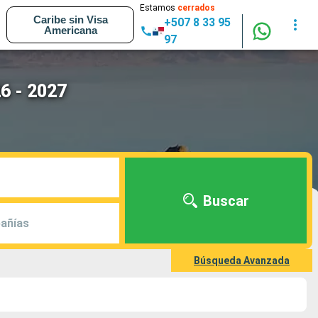
Estamos
cerrados
Caribe sin Visa
+507 8 33 95
Americana
97
6 - 2027
Buscar
añías
Búsqueda Avanzada