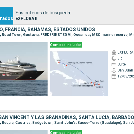
Sus criterios de búsqueda:
rados
EXPLORA II
O, FRANCIA, BAHAMAS, ESTADOS UNIDOS
an, Road Town, Gustavia, FREDERIKSTED VI, Ocean cay MSC marine reserve, M
Comidas incluidas
EXPLORA 
8 d
Suite
San Juan
12/03/20
n, Bequia, Castries, Bridgetown, Saint John's, Basse-Terre (Guadalupe), San J
Comidas incluidas