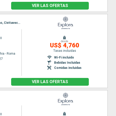
VER LAS OFERTAS
Itinerario : Civitavecchia - Roma, Nápoles, Siracusa ( Sicilia), Bari, La Valetta, La Goulette, Palermo, Civitavecchia - Roma
II
desde
US$ 4,760
Tasas incluidas
chia - Roma
Wi-Fi incluido
27
Bebidas Incluidas
Comidas incluidas
VER LAS OFERTAS
II