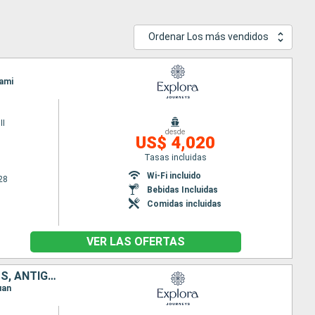
Ordenar Los más vendidos
iami
II
desde
US$ 4,020
Tasas incluidas
Wi-Fi incluido
28
Bebidas Incluidas
Comidas incluidas
VER LAS OFERTAS
PUERTO RICO, SAN VINCENT Y LAS GRANADINAS, SANTA LUCIA, BARBADOS, ANTIGUA Y BARBUDA
uan