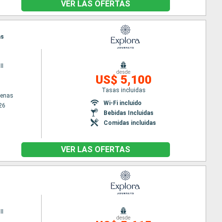
VER LAS OFERTAS
as
II
desde
US$ 5,100
Tasas incluidas
tenas
Wi-Fi incluido
26
Bebidas Incluidas
Comidas incluidas
VER LAS OFERTAS
II
desde