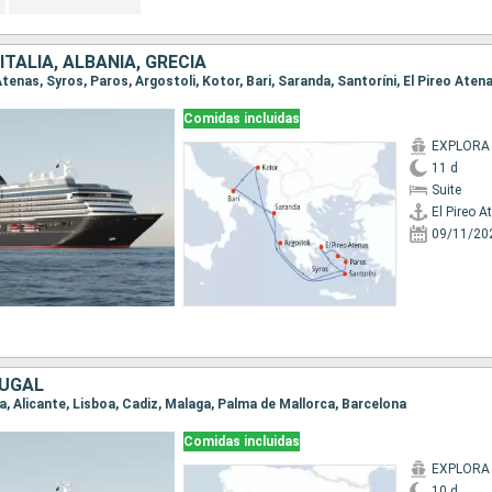
TALIA, ALBANIA, GRECIA
 Atenas, Syros, Paros, Argostoli, Kotor, Bari, Saranda, Santoríni, El Pireo Aten
Comidas incluidas
EXPLORA 
11 d
Suite
El Pireo A
09/11/20
TUGAL
na, Alicante, Lisboa, Cadiz, Malaga, Palma de Mallorca, Barcelona
Comidas incluidas
EXPLORA 
10 d