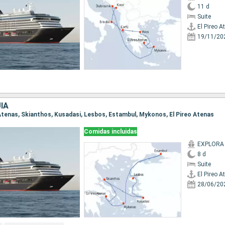
11 d
Suite
El Pireo A
19/11/20
ÍA
o Atenas, Skianthos, Kusadasi, Lesbos, Estambul, Mykonos, El Pireo Atenas
Comidas incluidas
EXPLORA 
8 d
Suite
El Pireo A
28/06/20