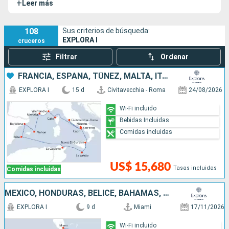
+
Leer más
la
compañía
pretende organizar viajes de nueva generación:
usted es el centro de toda la atención y vive experiencias
únicas y personalizadas.
108
Sus criterios de búsqueda:
EXPLORA I
cruceros
Filtrar
Ordenar
FRANCIA, ESPAÑA, TÚNEZ, MALTA, ITALIA
EXPLORA I
15 d
Civitavecchia - Roma
24/08/2026
Wi-Fi incluido
Bebidas Incluidas
Comidas incluidas
US$ 15,680
Tasas incluidas
Comidas incluidas
MÉXICO, HONDURAS, BELICE, BAHAMAS, ESTADOS UNIDOS
EXPLORA I
9 d
Miami
17/11/2026
Wi-Fi incluido