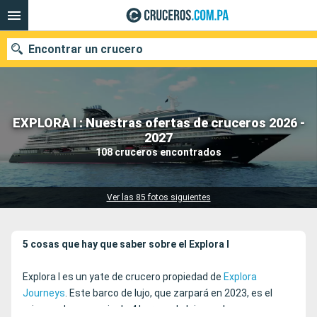
Encontrar un crucero
EXPLORA I : Nuestras ofertas de cruceros 2026 -
Nuestros destinos
2027
108 cruceros encontrados
Fecha de salida
Puertos
Compañías
Ver las 85 fotos siguientes
Buscar
5 cosas que hay que saber sobre el Explora I
Explora I es un yate de crucero propiedad de
Explora
Journeys
. Este barco de lujo, que zarpará en 2023, es el
primero de una serie de 4 barcos de lujo con los que