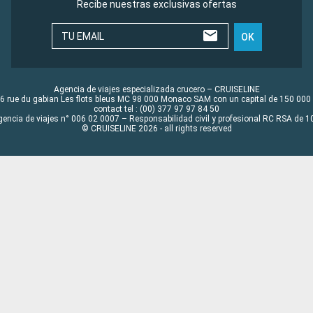
Recibe nuestras exclusivas ofertas
TU EMAIL
OK
Agencia de viajes especializada crucero – CRUISELINE
6 rue du gabian Les flots bleus MC 98 000 Monaco SAM con un capital de 150 000
contact tel : (00) 377 97 97 84 50
gencia de viajes n° 006 02 0007 – Responsabilidad civil y profesional RC RSA de
© CRUISELINE 2026 - all rights reserved