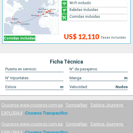
Wi-Fi incluido
Bebidas Incluidas
Comidas incluidas
US$ 12,110
Tasas incluidas
Comidas incluidas
Ficha Técnica
Puesta en servicio:
N° de pasajeros:
N° tripunlates:
Manga:
m
Eslora:
m
Velocidad:
Nudos
Cruceros www.cruceros.com.pa
Compañías
Explora Journeys
EXPLORA II
Cruceros Transpacifico
Cruceros www.cruceros.com.pa
Compañías
Explora Journeys
EXPLORA II
Cruceros Transpacifico