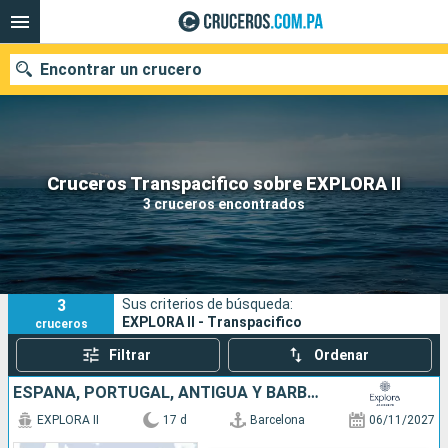
Encontrar un crucero
Nuestros destinos
Cruceros Transpacifico sobre EXPLORA II
3 cruceros encontrados
Fecha de salida
Puertos
Compañías
3
Sus criterios de búsqueda:
Buscar
EXPLORA II - Transpacifico
cruceros
Filtrar
Ordenar
ESPAÑA, PORTUGAL, ANTIGUA Y BARBUDA, , PUERTO RICO, ESTADOS UNIDOS
EXPLORA II
17 d
Barcelona
06/11/2027