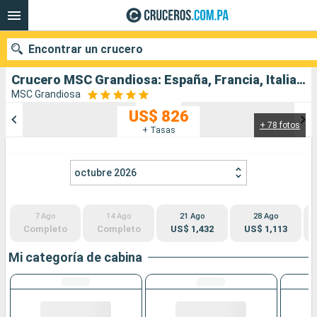
Encontrar un crucero
Crucero MSC Grandiosa: España, Francia, Italia salida desde Palma de Mallorca
MSC Grandiosa
US$ 826
+ 78 fotos
Nuestros destinos
+ Tasas
Fecha de salida
octubre 2026
Puertos
Compañías
7 Ago
14 Ago
21 Ago
28 Ago
Buscar
Completo
Completo
US$ 1,432
US$ 1,113
Mi categoría de cabina