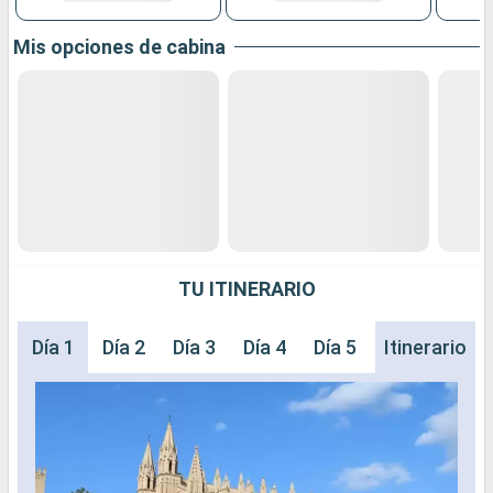
Mis opciones de cabina
TU ITINERARIO
Día 1
Día 2
Día 3
Día 4
Día 5
Día 6
Itinerario
Día 