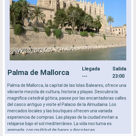
Llegada
Salida
Palma de Mallorca
---
23:00
Palma de Mallorca, la capital de las Islas Baleares, ofrece una
E
vibrante mezcla de cultura, historia y playas. Descubra la
E
magnífica catedral gótica, pasee por las encantadoras calles
M
del casco antiguo y visite el Palacio de la Almudaina. Los
s
mercados locales y las boutiques ofrecen una variada
E
experiencia de compras. Las playas de la ciudad invitan a
e
relajarse bajo el sol mediterráneo. La vida nocturna es
Q
animada, con multitud de bares y discotecas.
B