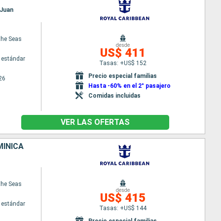
 Juan
the Seas
desde
US$ 411
 estándar
Tasas: +US$ 152
Precio especial familias
26
Hasta -60% en el 2° pasajero
Comidas incluidas
VER LAS OFERTAS
MINICA
the Seas
desde
US$ 415
 estándar
Tasas: +US$ 144
Precio especial familias