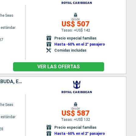
the Seas
desde
US$ 507
 estándar
Tasas: +US$ 142
Precio especial familias
27
Hasta -60% en el 2° pasajero
Comidas incluidas
VER LAS OFERTAS
BARBADOS, DOMINICA, SAN VINCENT Y LAS GRANADINAS, ANTIGUA Y BARBUDA, ESTADOS UNIDOS, PUERTO RICO
the Seas
desde
US$ 587
 estándar
Tasas: +US$ 132
Precio especial familias
28
Hasta -60% en el 2° pasajero