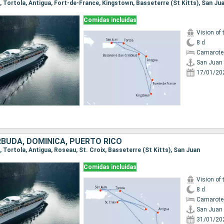
n, Tortola, Antigua, Fort-de-France, Kingstown, Basseterre (St Kitts), San Ju
Comidas incluidas
Vision of 
8 d
Camarote
San Juan
17/01/20
RBUDA, DOMINICA, PUERTO RICO
n, Tortola, Antigua, Roseau, St. Croix, Basseterre (St Kitts), San Juan
Comidas incluidas
Vision of 
8 d
Camarote
San Juan
31/01/20