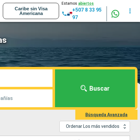
Estamos
abiertos
Caribe sin Visa
+507 8 33 95
Americana
97
as
Buscar
añías
Búsqueda Avanzada
Ordenar Los más vendidos