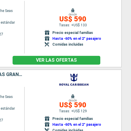
the Seas
desde
US$ 590
 estándar
Tasas: +US$ 133
Precio especial familias
27
Hasta -60% en el 2° pasajero
Comidas incluidas
VER LAS OFERTAS
PUERTO RICO, ESTADOS UNIDOS, ANTIGUA Y BARBUDA, SAN VINCENT Y LAS GRANADINAS, GRENADA
the Seas
desde
US$ 590
 estándar
Tasas: +US$ 129
Precio especial familias
27
Hasta -60% en el 2° pasajero
Comidas incluidas