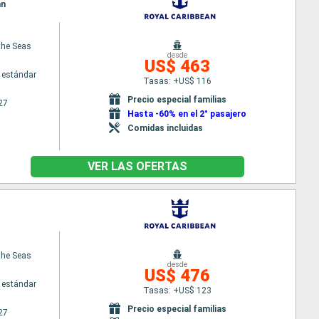
an
the Seas
desde
US$ 463
 estándar
Tasas: +US$ 116
Precio especial familias
27
Hasta -60% en el 2° pasajero
Comidas incluidas
VER LAS OFERTAS
the Seas
desde
US$ 476
 estándar
Tasas: +US$ 123
Precio especial familias
27