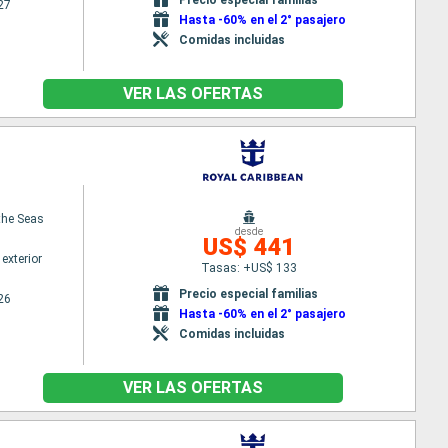
27
Hasta -60% en el 2° pasajero
Comidas incluidas
VER LAS OFERTAS
the Seas
desde
US$ 441
exterior
Tasas: +US$ 133
Precio especial familias
26
Hasta -60% en el 2° pasajero
Comidas incluidas
VER LAS OFERTAS