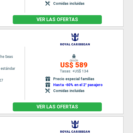
Comidas incluidas
VER LAS OFERTAS
the Seas
desde
US$ 589
 estándar
Tasas: +US$ 134
Precio especial familias
27
Hasta -60% en el 2° pasajero
Comidas incluidas
VER LAS OFERTAS