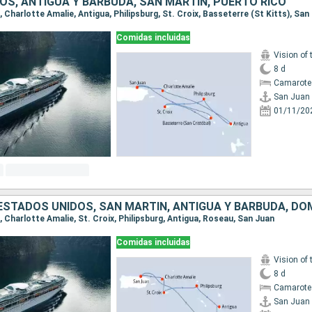
OS, ANTIGUA Y BARBUDA, SAN MARTÍN, PUERTO RICO
n, Charlotte Amalie, Antigua, Philipsburg, St. Croix, Basseterre (St Kitts), San
Comidas incluidas
Vision of 
8 d
Camarote
San Juan
01/11/20
 ESTADOS UNIDOS, SAN MARTÍN, ANTIGUA Y BARBUDA, DO
n, Charlotte Amalie, St. Croix, Philipsburg, Antigua, Roseau, San Juan
Comidas incluidas
Vision of 
8 d
Camarote
San Juan