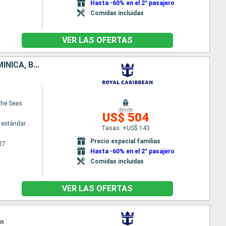
Hasta -60% en el 2° pasajero
Comidas incluidas
VER LAS OFERTAS
PUERTO RICO, ESTADOS UNIDOS, ANTIGUA Y BARBUDA, SAN MARTÍN, DOMINICA, BARBADOS
the Seas
desde
US$ 504
 estándar
Tasas: +US$ 143
Precio especial familias
27
Hasta -60% en el 2° pasajero
Comidas incluidas
VER LAS OFERTAS
an