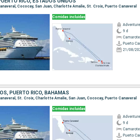
UERTO RICO, ESTADOS UNIDOS
Canaveral, Cococay, San Juan, Charlotte Amalie, St. Croix, Puerto Canaveral
Comidas incluidas
Adventure
9 d
Camarote
Puerto Ca
21/08/20
OS, PUERTO RICO, BAHAMAS
Canaveral, St. Croix, Charlotte Amalie, San Juan, Cococay, Puerto Canaveral
Comidas incluidas
Adventure
9 d
Camarote
Puerto Ca