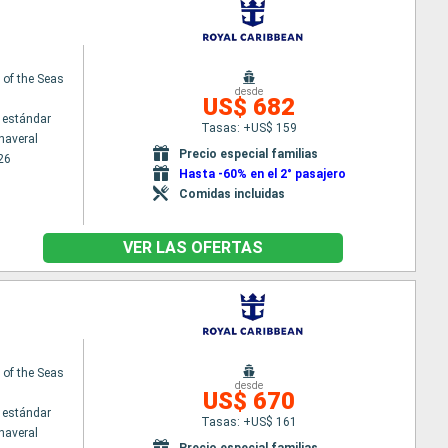
 of the Seas
desde
US$ 682
 estándar
Tasas: +US$ 159
naveral
Precio especial familias
26
Hasta -60% en el 2° pasajero
Comidas incluidas
VER LAS OFERTAS
 of the Seas
desde
US$ 670
 estándar
Tasas: +US$ 161
naveral
Precio especial familias