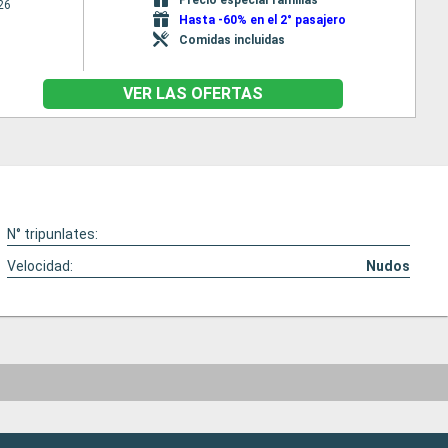
26
Hasta -60% en el 2° pasajero
Comidas incluidas
VER LAS OFERTAS
N° tripunlates:
Velocidad:
Nudos