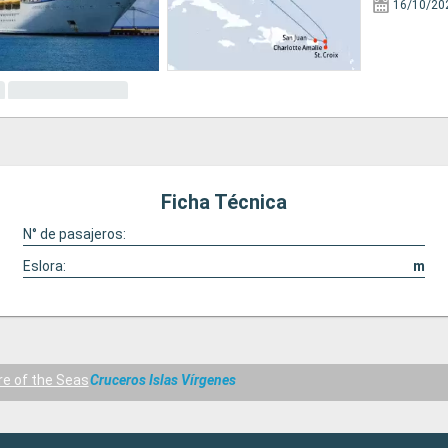
16/10/20
Ficha Técnica
N° de pasajeros:
Eslora:
m
e of the Seas
Cruceros Islas Vírgenes