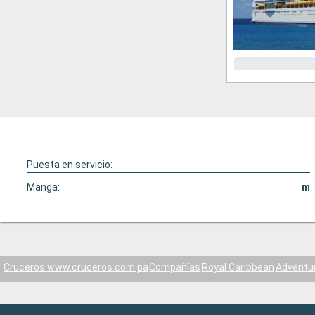
Puesta en servicio:
Manga:
m
Cruceros www.cruceros.com.pa
Compañías
Royal Caribbean
Adventur