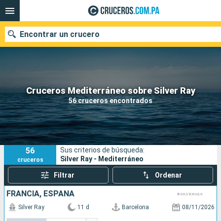
Encontrar un crucero
Nuestros destinos
Cruceros Mediterráneo sobre Silver Ray
56 cruceros encontrados
Fecha de salida
Puertos
Compañías
56
Sus criterios de búsqueda:
Buscar
Silver Ray - Mediterráneo
cruceros
Filtrar
Ordenar
FRANCIA, ESPAÑA
Silver Ray
11 d
Barcelona
08/11/2026