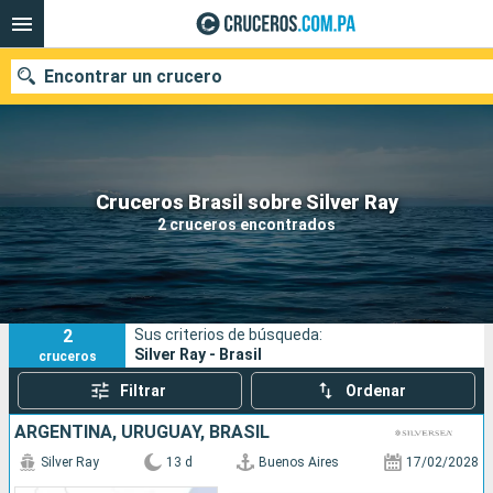
Encontrar un crucero
Nuestros destinos
Cruceros Brasil sobre Silver Ray
2 cruceros encontrados
Fecha de salida
Puertos
Compañías
2
Sus criterios de búsqueda:
Buscar
Silver Ray - Brasil
cruceros
Filtrar
Ordenar
ARGENTINA, URUGUAY, BRASIL
Silver Ray
13 d
Buenos Aires
17/02/2028