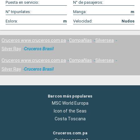
Puesta en servicio:
N° de pasajeros:
N° tripunlates:
Manga:
m
Eslora:
m
Velocidad:
Nudos
Cruceros www.cruceros.com.pa
Compañías
Silversea
Silver Ray
Cruceros Brasil
Cruceros www.cruceros.com.pa
Compañías
Silversea
Silver Ray
Cruceros Brasil
Barcos más populares
MSC World Europa
Icon of the Seas
Costa Toscana
Cruceros.com.pa