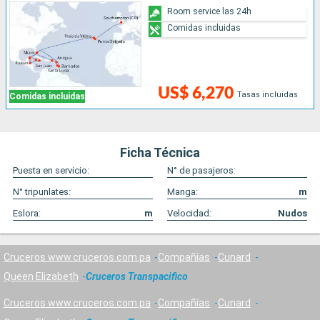
Room service las 24h
Comidas incluidas
US$ 6,270
Tasas incluidas
Comidas incluidas
Ficha Técnica
Puesta en servicio:
N° de pasajeros:
N° tripunlates:
Manga:
m
Eslora:
m
Velocidad:
Nudos
Cruceros www.cruceros.com.pa
Compañías
Cunard
Queen Elizabeth
Cruceros Transpacifico
Cruceros www.cruceros.com.pa
Compañías
Cunard