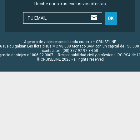
Recibe nuestras exclusivas ofertas
TU EMAIL
OK
Agencia de viajes especializada crucero – CRUISELINE
6 rue du gabian Les flots bleus MC 98 000 Monaco SAM con un capital de 150 000
contact tel : (00) 377 97 97 84 50
gencia de viajes n° 006 02 0007 – Responsabilidad civil y profesional RC RSA de
© CRUISELINE 2026 - all rights reserved