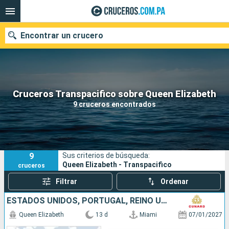
Encontrar un crucero
Nuestros destinos
Cruceros Transpacifico sobre Queen Elizabeth
9 cruceros encontrados
Fecha de salida
Puertos
Compañías
9
Sus criterios de búsqueda:
Buscar
Queen Elizabeth - Transpacifico
cruceros
Filtrar
Ordenar
ESTADOS UNIDOS, PORTUGAL, REINO UNIDO
Queen Elizabeth
13 d
Miami
07/01/2027