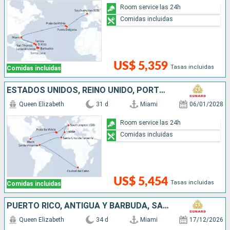
Room service las 24h
Comidas incluidas
US$ 5,359
Tasas incluidas
Comidas incluidas
ESTADOS UNIDOS, REINO UNIDO, PORTUGAL, SAN VINCENT Y LAS GRANADINAS, SUDAFRICA
Queen Elizabeth
31 d
Miami
06/01/2028
Room service las 24h
Comidas incluidas
US$ 5,454
Tasas incluidas
Comidas incluidas
PUERTO RICO, ANTIGUA Y BARBUDA, SANTA LUCIA, BARBADOS, SAN MARTÍN, ESTADOS UNIDOS, ISLAS CAIMÁN, JAMAICA, HONDURAS, MÉXICO, PORTUGAL, REINO UNIDO
Queen Elizabeth
34 d
Miami
17/12/2026