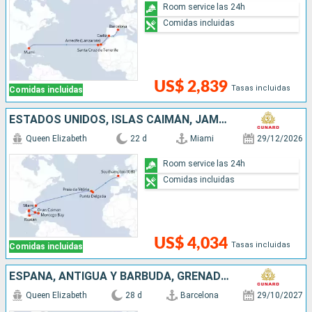
Room service las 24h
Comidas incluidas
US$ 2,839
Tasas incluidas
Comidas incluidas
ESTADOS UNIDOS, ISLAS CAIMÁN, JAMAICA, HONDURAS, MÉXICO, PORTUGAL, REINO UNIDO
Queen Elizabeth
22 d
Miami
29/12/2026
Room service las 24h
Comidas incluidas
US$ 4,034
Tasas incluidas
Comidas incluidas
ESPAÑA, ANTIGUA Y BARBUDA, GRENADA, BARBADOS, SANTA LUCIA, SAN MARTÍN, ESTADOS UNIDOS
Queen Elizabeth
28 d
Barcelona
29/10/2027