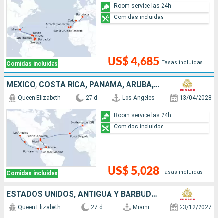
Room service las 24h
Comidas incluidas
US$ 4,685
Tasas incluidas
Comidas incluidas
MÉXICO, COSTA RICA, PANAMÁ, ARUBA, ESTADOS UNIDOS, PORTUGAL, REINO UNIDO
Queen Elizabeth
27 d
Los Angeles
13/04/2028
Room service las 24h
Comidas incluidas
US$ 5,028
Tasas incluidas
Comidas incluidas
ESTADOS UNIDOS, ANTIGUA Y BARBUDA, SAN VINCENT Y LAS GRANADINAS, BARBADOS, SANTA LUCIA, SAN MARTÍN, PORTUGAL, REINO UNIDO
Queen Elizabeth
27 d
Miami
23/12/2027