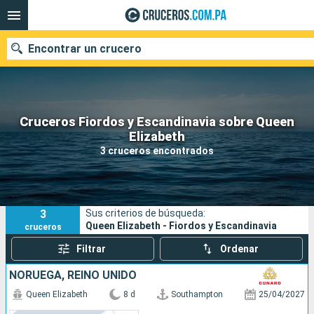
Encontrar un crucero
Cruceros Fiordos y Escandinavia sobre Queen
Nuestros destinos
Elizabeth
3 cruceros encontrados
Fecha de salida
Puertos
Compañías
3
Sus criterios de búsqueda:
Buscar
Queen Elizabeth - Fiordos y Escandinavia
cruceros
Filtrar
Ordenar
NORUEGA, REINO UNIDO
Queen Elizabeth
8 d
Southampton
25/04/2027