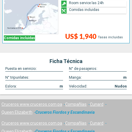
Room service las 24h
Comidas incluidas
US$ 1,940
Tasas incluidas
Comidas incluidas
Ficha Técnica
Puesta en servicio:
N° de pasajeros:
N° tripunlates:
Manga:
m
Eslora:
m
Velocidad:
Nudos
Cruceros www.cruceros.com.pa
Compañías
Cunard
Queen Elizabeth
Cruceros Fiordos y Escandinavia
Cruceros www.cruceros.com.pa
Compañías
Cunard
Queen Elizabeth
Cruceros Fiordos y Escandinavia