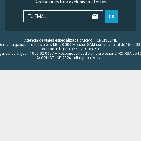
Recibe nuestras exclusivas ofertas
TU EMAIL
OK
Agencia de viajes especializada crucero – CRUISELINE
6 rue du gabian Les flots bleus MC 98 000 Monaco SAM con un capital de 150 000
contact tel : (00) 377 97 97 84 50
gencia de viajes n° 006 02 0007 – Responsabilidad civil y profesional RC RSA de
© CRUISELINE 2026 - all rights reserved