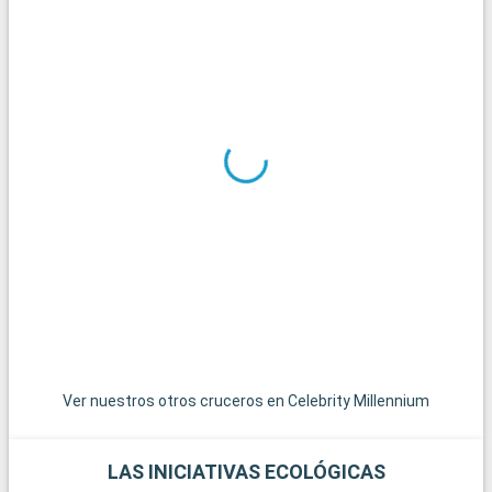
de Singapur y la Galería Nacional, que exhiben importantes
obras que reflejan la historia y la cultura de la región.
Qué visitar en los alrededores
Los alrededores de Singapur ofrecen numerosos lugares de
interés para los viajeros en busca de aventura o relax. La isla
de Sentosa, accesible en teleférico, es un destino perfecto
para familias, con sus playas, el parque temático Universal
Studios y el acuario. Para los que buscan escapar del ajetreo
de la ciudad, la pequeña isla de Pulau Ubin, situada al este de
Singapur, es una refrescante escapada. Ofrece un atisbo de la
vida tradicional singapurense con sus senderos, su rica
biodiversidad y su ambiente tranquilo.
Ver nuestros otros cruceros en Celebrity Millennium
LAS INICIATIVAS ECOLÓGICAS