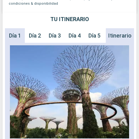
condiciones & disponibilidad
TU ITINERARIO
Día 1
Día 2
Día 3
Día 4
Día 5
Día 6
Itinerario
Día 