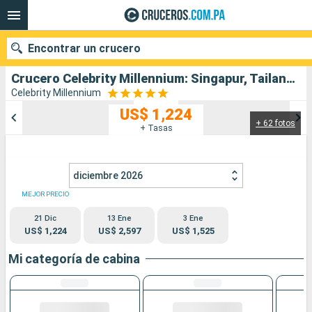
Encontrar un crucero
Crucero Celebrity Millennium: Singapur, Tailandia, Malasia, Indonesia salida desde Singapur
Celebrity Millennium
US$ 1,224
+ 62 fotos
Nuestros destinos
+ Tasas
Fecha de salida
diciembre 2026
Puertos
Compañías
MEJOR PRECIO
21 Dic
13 Ene
3 Ene
Buscar
US$ 1,224
US$ 2,597
US$ 1,525
Mi categoría de cabina