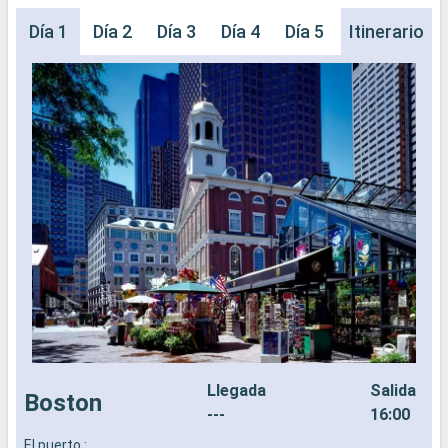
Día 1
Día 2
Día 3
Día 4
Día 5
Día 6
Itinerario
Día 
Llegada
Salida
Boston
---
16:00
El puerto :
L