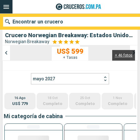
Encontrar un crucero
Crucero Norwegian Breakaway: Estados Unidos, Canadá, Bermudas salida desde Boston
Norwegian Breakaway
US$ 599
+ 46 fotos
Nuestros destinos
+ Tasas
Fecha de salida
mayo 2027
Puertos
Compañías
16 Ago
18 Oct
25 Oct
1 Nov
Buscar
US$ 779
Completo
Completo
Completo
Mi categoría de cabina