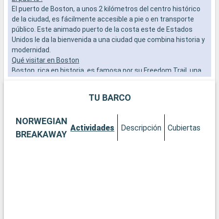
El puerto de Boston, a unos 2 kilómetros del centro histórico
a
de la ciudad, es fácilmente accesible a pie o en transporte
b
público. Este animado puerto de la costa este de Estados
s
Unidos le da la bienvenida a una ciudad que combina historia y
e
modernidad.
Qué visitar en Boston
Boston, rica en historia, es famosa por su Freedom Trail, una
ruta salpicada de lugares históricos. Descubra Faneuil Hall,
Boston Common y la casa de Paul Revere. No se pierda
TU BARCO
Beacon Hill, con sus calles adoquinadas y sus farolas de gas.
Para los amantes del arte, el Museo de Bellas Artes ofrece
NORWEGIAN
unas colecciones impresionantes.
Actividades
Descripción
Cubiertas
Ca
Qué visitar en los alrededores
BREAKAWAY
En las afueras de Boston, explore la ciudad universitaria de
Cambridge, sede de Harvard y el MIT. Para vivir una experiencia
marítima, diríjase a Salem, conocida por su historia
relacionada con las brujas, o a Cape Cod, por sus pintorescas
playas y encantadores pueblos pesqueros.