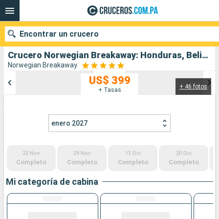
Encontrar un crucero
Crucero Norwegian Breakaway: Honduras, Belice, México, Estados Unidos salida desde New Orleans
Norwegian Breakaway
US$ 399
+ 46 fotos
Nuestros destinos
+ Tasas
Fecha de salida
enero 2027
Puertos
Compañías
22 Nov
29 Nov
13 Dic
20 Dic
Buscar
Completo
Completo
Completo
Completo
Mi categoría de cabina