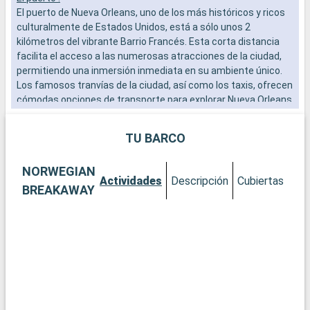
El puerto de Nueva Orleans, uno de los más históricos y ricos
a
culturalmente de Estados Unidos, está a sólo unos 2
b
kilómetros del vibrante Barrio Francés. Esta corta distancia
s
facilita el acceso a las numerosas atracciones de la ciudad,
e
permitiendo una inmersión inmediata en su ambiente único.
Los famosos tranvías de la ciudad, así como los taxis, ofrecen
cómodas opciones de transporte para explorar Nueva Orleans
y descubrir sus múltiples facetas.
TU BARCO
Qué visitar en Nueva Orleans
Descubra Nueva Orleans, una ciudad donde se mezclan
NORWEGIAN
armoniosamente influencias francesas, criollas, amerindias y
Actividades
Descripción
Cubiertas
Ca
españolas. El Barrio Francés, con su arquitectura histórica,
BREAKAWAY
sus calles adoquinadas y su ambiente festivo, es una
experiencia que no debe perderse. Explore la famosa Rue
Bourbon por su animada vida nocturna, y el Garden District por
sus suntuosas mansiones antebellum. La música está en el
corazón de la ciudad, y una visita a Frenchmen Street es
imprescindible para los aficionados al jazz.
Qué visitar en los alrededores