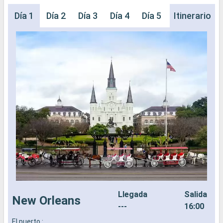
Día 1
Día 2
Día 3
Día 4
Día 5
Día 6
Itinerario
Día 
Llegada
Salida
New Orleans
---
16:00
El puerto :
L