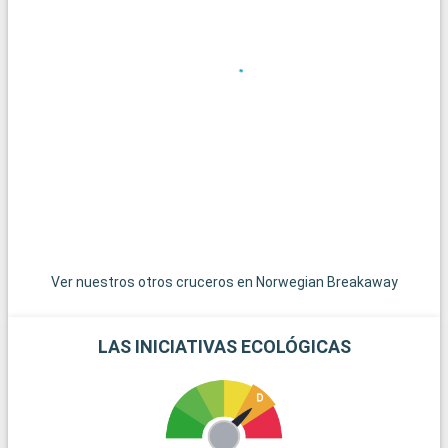
Los alrededores de Nueva Orleans son ricos en lugares de
interés. Visite plantaciones históricas como Oak Alley para
saborear la historia sureña. Los bayous de los alrededores
ofrecen inolvidables paseos en barco por paisajes salvajes. El
Museo Nacional de la Segunda Guerra Mundial ofrece una
perspectiva histórica educativa. Para explorar la gastronomía,
un viaje por las ciudades de Cajun Country revela los sabores
únicos de la cocina cajún y criolla.
Ver nuestros otros cruceros en Norwegian Breakaway
LAS INICIATIVAS ECOLÓGICAS