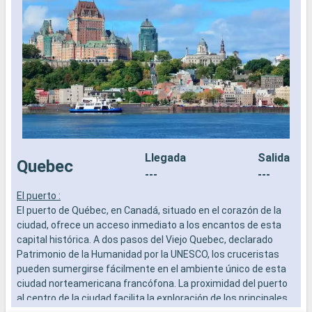
Llegada
Salida
Quebec
---
---
El puerto :
E
El puerto de Québec, en Canadá, situado en el corazón de la
E
ciudad, ofrece un acceso inmediato a los encantos de esta
c
capital histórica. A dos pasos del Viejo Quebec, declarado
c
Patrimonio de la Humanidad por la UNESCO, los cruceristas
P
pueden sumergirse fácilmente en el ambiente único de esta
p
ciudad norteamericana francófona. La proximidad del puerto
c
al centro de la ciudad facilita la exploración de los principales
a