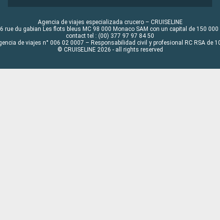
Agencia de viajes especializada crucero – CRUISELINE
6 rue du gabian Les flots bleus MC 98 000 Monaco SAM con un capital de 150 000
contact tel : (00) 377 97 97 84 50
gencia de viajes n° 006 02 0007 – Responsabilidad civil y profesional RC RSA de
© CRUISELINE 2026 - all rights reserved