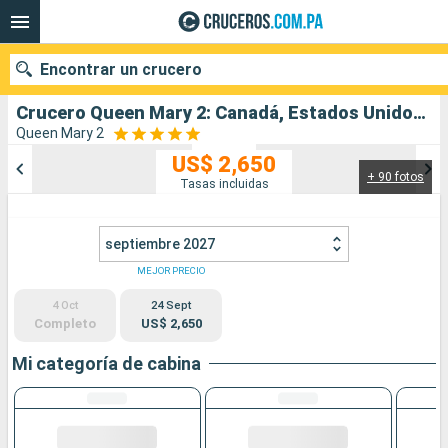
Encontrar un crucero
Crucero Queen Mary 2: Canadá, Estados Unidos, Reino Unido salida desde Quebec
Queen Mary 2
US$ 2,650
+ 90 fotos
Nuestros destinos
Tasas incluidas
Fecha de salida
septiembre 2027
Puertos
Compañías
MEJOR PRECIO
4 Oct
24 Sept
Buscar
Completo
US$ 2,650
Mi categoría de cabina