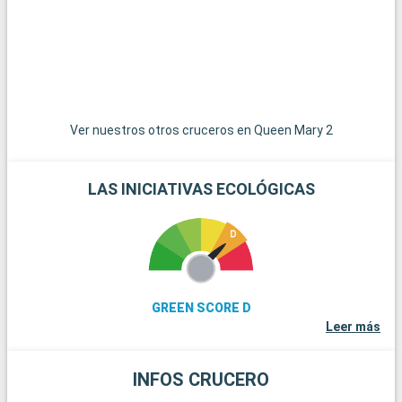
ofrece una visión de la cultura y la historia de las Primeras
o
Naciones.
N
Ver nuestros otros cruceros en Queen Mary 2
LAS INICIATIVAS ECOLÓGICAS
GREEN SCORE D
Leer más
INFOS CRUCERO