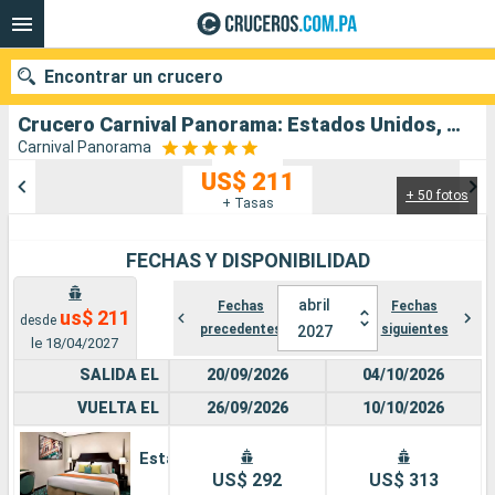
Encontrar un crucero
Crucero Carnival Panorama: Estados Unidos, México salida desde Los Angeles
Carnival Panorama
US$ 211
+ 50 fotos
Nuestros destinos
+ Tasas
Fecha de salida
FECHAS Y DISPONIBILIDAD
Puertos
Compañías
abril
Fechas
Fechas
us$ 211
desde
precedentes
siguientes
2027
le 18/04/2027
Buscar
SALIDA EL
20/09/2026
04/10/2026
VUELTA EL
26/09/2026
10/10/2026
Estándar
US$ 292
US$ 313