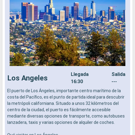
Llegada
Salida
Los Angeles
16:30
---
El puerto de Los Ángeles, importante centro marítimo de la
L
costa del Pacífico, es el punto de partida ideal para descubrir
a
la metrópoli californiana. Situado a unos 32 kilómetros del
b
centro de la ciudad, el puerto es fácilmente accesible
s
mediante diversas opciones de transporte, como autobuses
e
lanzadera, taxis y varias opciones de alquiler de coches.
Qué visitar en Los Ángeles