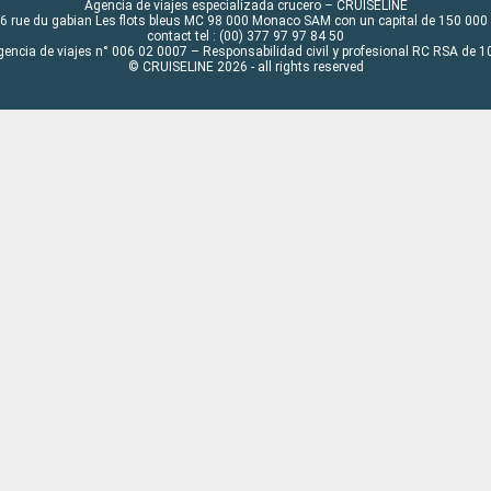
Agencia de viajes especializada crucero – CRUISELINE
6 rue du gabian Les flots bleus MC 98 000 Monaco SAM con un capital de 150 000
contact tel : (00) 377 97 97 84 50
gencia de viajes n° 006 02 0007 – Responsabilidad civil y profesional RC RSA de
© CRUISELINE 2026 - all rights reserved