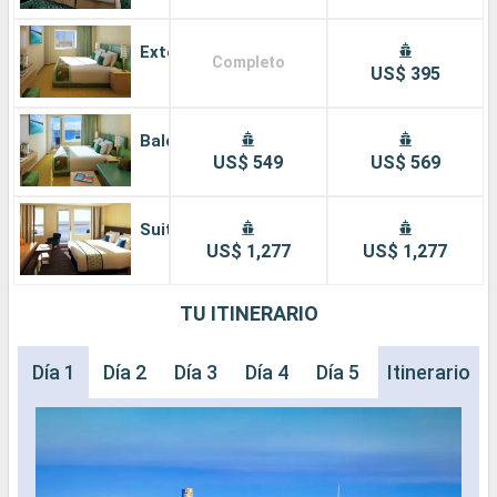
Exterior
Completo
US$ 395
Balcón
US$ 549
US$ 569
Suite
US$ 1,277
US$ 1,277
TU ITINERARIO
Día 1
Día 2
Día 3
Día 4
Día 5
Día 6
Itinerario
Día 