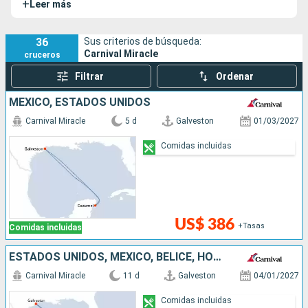
+
Leer más
36
Sus criterios de búsqueda:
Carnival Miracle
cruceros
Filtrar
Ordenar
MÉXICO, ESTADOS UNIDOS
Carnival Miracle
5 d
Galveston
01/03/2027
Comidas incluidas
US$ 386
+Tasas
Comidas incluidas
ESTADOS UNIDOS, MÉXICO, BELICE, HONDURAS, JAMAICA, ISLAS CAIMÁN
Carnival Miracle
11 d
Galveston
04/01/2027
Comidas incluidas