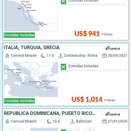
Comidas incluidas
US$ 941
+Tasas
Comidas incluidas
ITALIA, TURQUÍA, GRECIA
Carnival Miracle
11 d
Civitavecchia - Roma
28/09/2027
Comidas incluidas
US$ 1,014
+Tasas
Comidas incluidas
REPÚBLICA DOMINICANA, PUERTO RICO, SAN MARTÍN, ESTADOS UNIDOS
Carnival Miracle
10 d
Baltimore
27/01/2028