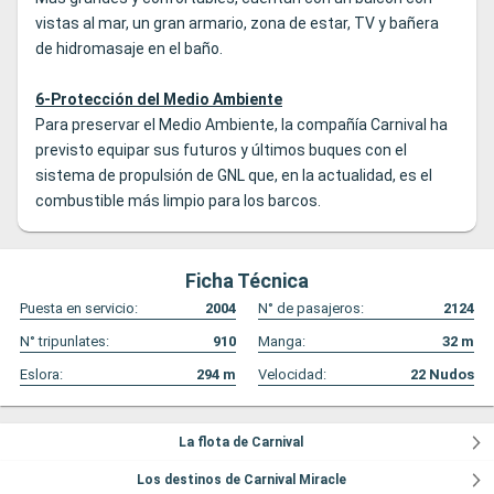
vistas al mar, un gran armario, zona de estar, TV y bañera
de hidromasaje en el baño.
6-Protección del Medio Ambiente
Para preservar el Medio Ambiente, la compañía Carnival ha
previsto equipar sus futuros y últimos buques con el
sistema de propulsión de GNL que, en la actualidad, es el
combustible más limpio para los barcos.
Ficha Técnica
Puesta en servicio:
2004
N° de pasajeros:
2124
N° tripunlates:
910
Manga:
32
m
Eslora:
294
m
Velocidad:
22
Nudos
La flota de Carnival
Los destinos de Carnival Miracle