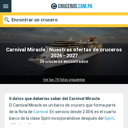
Encontrar un crucero
Carnival Miracle : Nuestras ofertas de cruceros
Nuestros destinos
2026 - 2027
36 cruceros encontrados
Fecha de salida
Puertos
Compañías
Ver las 78 fotos siguientes
Buscar
6 datos que deberías saber del Carnival Miracle
El Carnival Miracle es un barco de crucero que forma parte
de la flota de
Carnival
. En servicio desde 2.004, es el cuarto
barco de la clase Spirit incorporándose después del
Spirit
,
el
Pride
y el
Legend
.