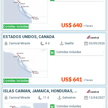
US$ 640
+Tasas
Comidas incluidas
ESTADOS UNIDOS, CANADÁ
Carnival Miracle
8 d
Seattle
03/09/2026
Comidas incluidas
US$ 641
+Tasas
Comidas incluidas
ISLAS CAIMÁN, JAMAICA, HONDURAS, BELICE, MÉXICO, ESTADOS UNIDOS
Carnival Miracle
11 d
Galveston
12/04/2027
Comidas incluidas