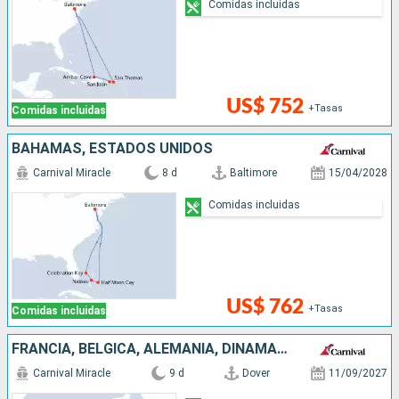
Comidas incluidas
US$ 752
+Tasas
Comidas incluidas
BAHAMAS, ESTADOS UNIDOS
Carnival Miracle
8 d
Baltimore
15/04/2028
Comidas incluidas
US$ 762
+Tasas
Comidas incluidas
FRANCIA, BÉLGICA, ALEMANIA, DINAMARCA, REINO UNIDO
Carnival Miracle
9 d
Dover
11/09/2027