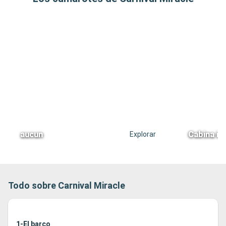
aucun
Cabina in
Explorar
Todo sobre Carnival Miracle
1-El barco