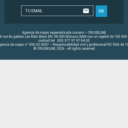
TU EMAIL
OK
Agencia de viajes especializada crucero – CRUISELINE
6 rue du gabian Les flots bleus MC 98 000 Monaco SAM con un capital de 150 000
contact tel : (00) 377 97 97 84 50
gencia de viajes n° 006 02 0007 – Responsabilidad civil y profesional RC RSA de
© CRUISELINE 2026 - all rights reserved