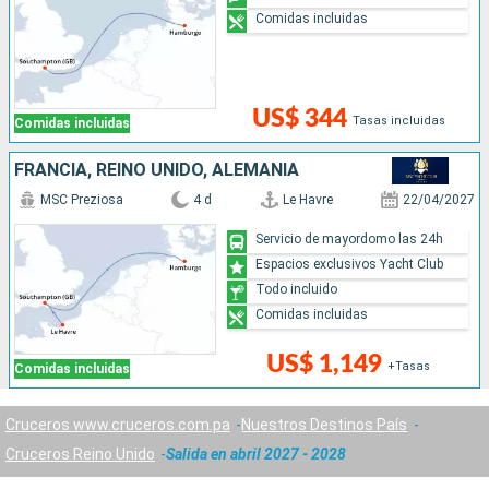
Comidas incluidas
US$ 344
Tasas incluidas
Comidas incluidas
FRANCIA, REINO UNIDO, ALEMANIA
MSC Preziosa
4 d
Le Havre
22/04/2027
Servicio de mayordomo las 24h
Espacios exclusivos Yacht Club
Todo incluido
Comidas incluidas
US$ 1,149
+Tasas
Comidas incluidas
Cruceros www.cruceros.com.pa
Nuestros Destinos País
Cruceros Reino Unido
Salida en abril 2027 - 2028