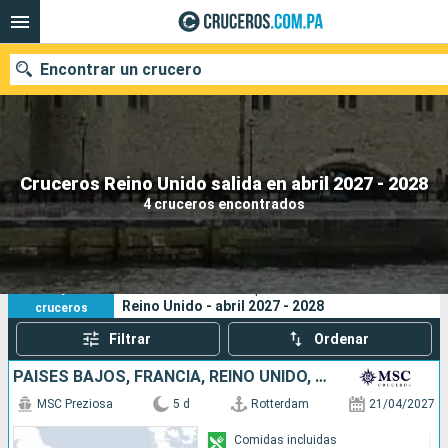
Encontrar un crucero
Nuestros destinos
Cruceros Reino Unido salida en abril 2027 - 2028
4 cruceros encontrados
Fecha de salida
Puertos
Compañías
4
Sus criterios de búsqueda:
Reino Unido - abril 2027 - 2028
cruceros
Buscar
Filtrar
Ordenar
PAISES BAJOS, FRANCIA, REINO UNIDO, ALEMANIA
MSC Preziosa
5 d
Rotterdam
21/04/2027
Comidas incluidas