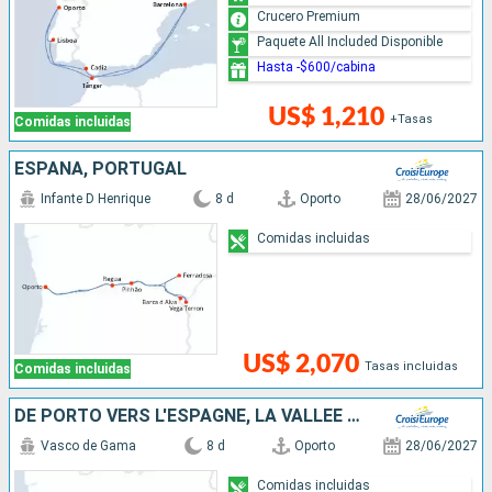
Crucero Premium
Paquete All Included Disponible
Hasta -$600/cabina
US$ 1,210
+Tasas
Comidas incluidas
ESPAÑA, PORTUGAL
Infante D Henrique
8 d
Oporto
28/06/2027
Comidas incluidas
US$ 2,070
Tasas incluidas
Comidas incluidas
DE PORTO VERS L'ESPAGNE, LA VALLÉE DU DOURO (PORTUGAL) ET SALAMANQUE (ESPAGNE)
Vasco de Gama
8 d
Oporto
28/06/2027
Comidas incluidas