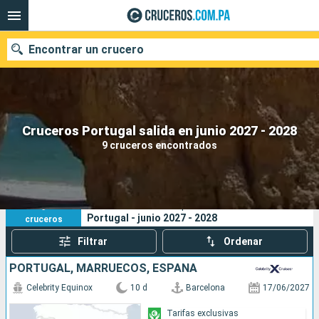
Encontrar un crucero
Nuestros destinos
Cruceros Portugal salida en junio 2027 - 2028
9 cruceros encontrados
Fecha de salida
Puertos
Compañías
9
Sus criterios de búsqueda:
Portugal - junio 2027 - 2028
cruceros
Buscar
Filtrar
Ordenar
PORTUGAL, MARRUECOS, ESPAÑA
Celebrity Equinox
10 d
Barcelona
17/06/2027
Tarifas exclusivas