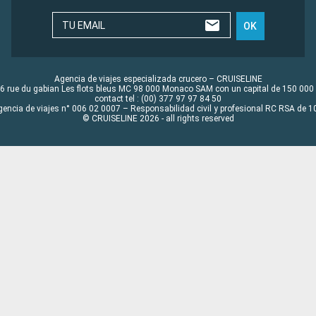
TU EMAIL
OK
Agencia de viajes especializada crucero – CRUISELINE
6 rue du gabian Les flots bleus MC 98 000 Monaco SAM con un capital de 150 000
contact tel : (00) 377 97 97 84 50
gencia de viajes n° 006 02 0007 – Responsabilidad civil y profesional RC RSA de
© CRUISELINE 2026 - all rights reserved