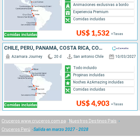
Animaciones exclusivas a bordo
Experiencia Premium
Comidas incluidas
US$ 1,532
+Tasas
Comidas incluidas
CHILE, PERÚ, PANAMÁ, COSTA RICA, COLOMBIA, MÉXICO, ESTADOS UNIDOS
Azamara Journey
20 d
San antonio Chile
10/03/2027
Todo incluido
Propinas incluidas
Noches AzAmazing incluidas
Comidas incluidas
US$ 4,903
+Tasas
Comidas incluidas
Cruceros www.cruceros.com.pa
Nuestros Destinos País
Cruceros Perú
Salida en marzo 2027 - 2028