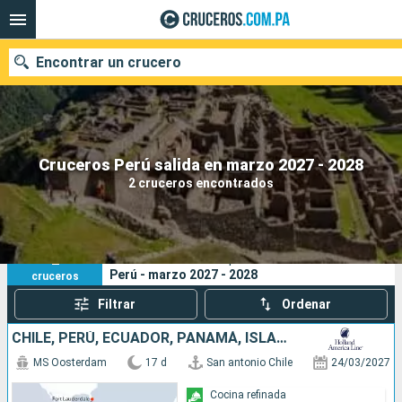
Encontrar un crucero
Nuestros destinos
Cruceros Perú salida en marzo 2027 - 2028
2 cruceros encontrados
Fecha de salida
Puertos
Compañías
2
Sus criterios de búsqueda:
Perú - marzo 2027 - 2028
cruceros
Buscar
Filtrar
Ordenar
CHILE, PERÚ, ECUADOR, PANAMÁ, ISLAS CAIMÁN, ESTADOS UNIDOS
MS Oosterdam
17 d
San antonio Chile
24/03/2027
Cocina refinada