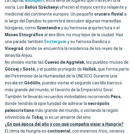
La capital,
Budapest
, está llena de lugares que merecen una
visita. Los
Baños Széchenyi
ofrecen el mayor centro relajante y
medicinal del continente europeo. Un pequeño
crucero fluvial
a
lo largo del Danubio te permitirá descubrir algunas maravillas
húngaras, como
Szentendre
y su hermosa arquitectura o el
Museo Etnográfico
al aire libre, no muy lejos de la ciudad. Haz
una parada también
Esztergom
y su famosa Basílica o
Visegràd
, donde se encuentra la residencia de los reyes de la
dinastía Anjou.
No olvides visitar las
Cuevas de Aggtelek
, los pueblos-museo de
Göcsej
y
Sóstó
, y el pueblo protegido de
Hollók
, que forma parte
del Patrimonio de la Humanidad de la UNESCO. Durante una
escala en
Gödöllo
, puedes visitar el segundo castillo barroco
más grande del mundo, el favorito de la Emperatriz Sissí.
También te llevarás recuerdos inolvidables recorriendo
Pécs
,
donde tendrás la oportunidad de admirar la
necrópolis
paleocristiana
más grande del mundo, o visitando la región
vitivinícola de
Tokaj
, si es un amante del vino.
¿En qué época del año y con qué compañía viajar a Hungría?
El clima de Hungría es
continental
, con inviernos fríos, veranos