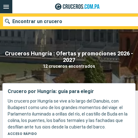
Encontrar un crucero
Cruceros Hungría : Ofertas y promociones 2026 -
Nuestros destinos
2027
12 cruceros encontrados
Fecha de salida
Puertos
Compañías
Crucero por Hungría: guía para elegir
Buscar
Un crucero por Hungría se vive a lo largo del Danubio, con
Budapest como uno de los grandes momentos del viaje: el
Parlamento iluminado a orillas del río, el castillo de Buda en la
colina, los puentes, los baños termales y las fachadas que
desfilan ante tus ojos desde la cubierta del barco.
El destino combina patrimonio imperial, cultura de cafés,
ACCESO RÁPIDO