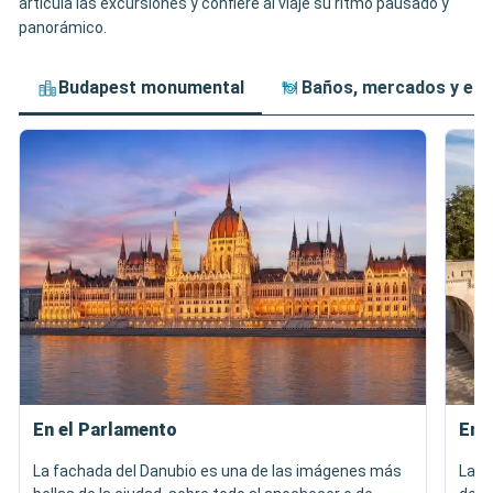
articula las excursiones y confiere al viaje su ritmo pausado y
panorámico.
Budapest monumental
Baños, mercados y esti
En el Parlamento
En e
La fachada del Danubio es una de las imágenes más
Las 