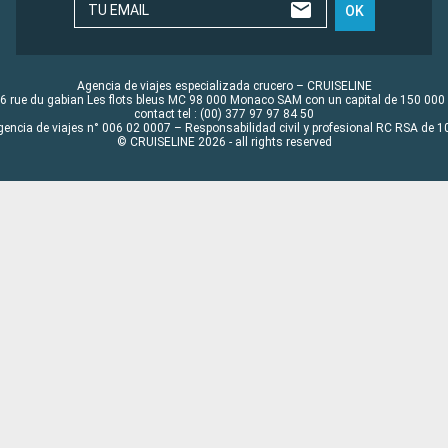
TU EMAIL
OK
Agencia de viajes especializada crucero – CRUISELINE
6 rue du gabian Les flots bleus MC 98 000 Monaco SAM con un capital de 150 000
contact tel : (00) 377 97 97 84 50
gencia de viajes n° 006 02 0007 – Responsabilidad civil y profesional RC RSA de
© CRUISELINE 2026 - all rights reserved