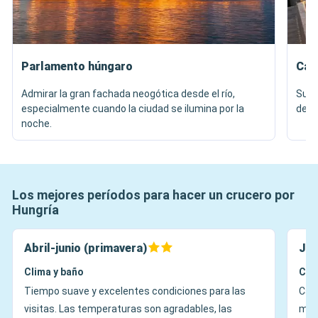
Parlamento húngaro
Cas
Admirar la gran fachada neogótica desde el río,
Subir
especialmente cuando la ciudad se ilumina por la
desd
noche.
Los mejores períodos para hacer un crucero por
Hungría
Abril-junio (primavera)
Jul
Clima y baño
Cli
Tiempo suave y excelentes condiciones para las
Calo
visitas. Las temperaturas son agradables, las
muel