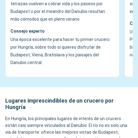
terrazas vuelven a cobrar vida y los paseos por
son 
Budapest o por el meandro del Danubio resultan
en l
más cómodos que en pleno verano.
Con
Consejo experto
Una 
Una época excelente para hacer tu primer crucero
Plan
por Hungría, sobre todo si quieres disfrutar de
baño
Budapest, Viena, Bratislava y los paisajes del
nave
Danubio central.
Lugares imprescindibles de un crucero por
Hungría
En Hungría, los principales lugares de interés de un crucero
están casi siempre vinculados al Danubio. El río no es solo una
vía de transporte: ofrece las mejores vistas de Budapest,