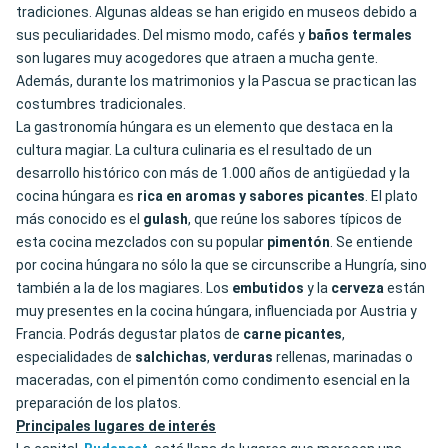
tradiciones. Algunas aldeas se han erigido en museos debido a
sus peculiaridades. Del mismo modo, cafés y
baños termales
son lugares muy acogedores que atraen a mucha gente.
Además, durante los matrimonios y la Pascua se practican las
costumbres tradicionales.
La gastronomía húngara es un elemento que destaca en la
cultura magiar. La cultura culinaria es el resultado de un
desarrollo histórico con más de 1.000 años de antigüedad y la
cocina húngara es
rica en aromas y sabores picantes
. El plato
más conocido es el
gulash
, que reúne los sabores típicos de
esta cocina mezclados con su popular
pimentón
. Se entiende
por cocina húngara no sólo la que se circunscribe a Hungría, sino
también a la de los magiares. Los
embutidos
y la
cerveza
están
muy presentes en la cocina húngara, influenciada por Austria y
Francia. Podrás degustar platos de
carne
picantes
,
especialidades de
salchichas
,
verduras
rellenas, marinadas o
maceradas, con el pimentón como condimento esencial en la
preparación de los platos.
Principales lugares de interés