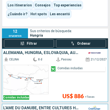
mercados, baños, música, vinos y paisajes del meandro del
Los itinerarios
Consejos
Top experiencias
Danubio. Según el itinerario elegido, la experiencia puede
centrarse en Budapest o ser más completa, con un crucero
¿Cuándo ir?
Hot spots
Les encantó
fluvial que conecte Viena, Bratislava, Passau, Belgrado o las
Puertas de Hierro.
12
Sus criterios de búsqueda:
Hungría
cruceros
Filtrar
Ordenar
ALEMANIA, HUNGRÍA, ESLOVAQUIA, AUSTRIA
CELINA
8 d
Passau
21/12/2027
Comidas incluidas
US$ 886
+Tasas
Comidas incluidas
L'ÂME DU DANUBE, ENTRE CULTURES HONGROISE ET SLAVE