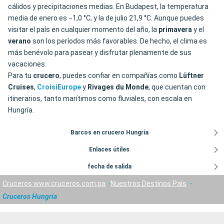
cálidos y precipitaciones medias. En Budapest, la temperatura
media de enero es −1,0 °C, y la de julio 21,9 °C. Aunque puedes
visitar el país en cualquier momento del año, la
primavera
y el
verano
son los períodos más favorables. De hecho, el clima es
más benévolo para pasear y disfrutar plenamente de sus
vacaciones.
Para tu
crucero
, puedes confiar en compañías como
Lüftner
Cruises
,
CroisiEurope
y
Rivages du Monde
, que cuentan con
itinerarios, tanto marítimos como fluviales, con escala en
Hungría.
Barcos en crucero Hungría
Enlaces útiles
fecha de salida
Cruceros www.cruceros.com.pa
Nuestros Destinos País
Cruceros Hungría