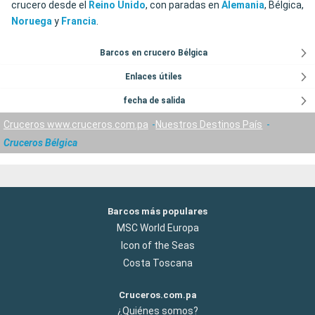
crucero desde el
Reino Unido
, con paradas en
Alemania
, Bélgica,
Noruega
y
Francia
.
Barcos en crucero Bélgica
Enlaces útiles
fecha de salida
Cruceros www.cruceros.com.pa
Nuestros Destinos País
Cruceros Bélgica
Barcos más populares
MSC World Europa
Icon of the Seas
Costa Toscana
Cruceros.com.pa
¿Quiénes somos?