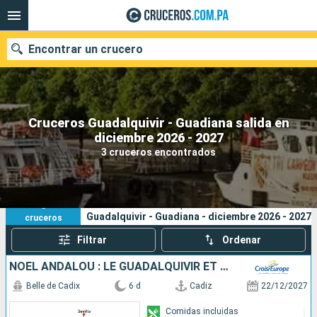
Encontrar un crucero
Cruceros Guadalquivir - Guadiana salida en
Nuestros destinos
diciembre 2026 - 2027
3 cruceros encontrados
Fecha de salida
Puertos
Compañías
3
Sus criterios de búsqueda:
Guadalquivir - Guadiana - diciembre 2026 - 2027
cruceros
Buscar
Filtrar
Ordenar
NOËL ANDALOU : LE GUADALQUIVIR ET LA BAIE DE CADIX
Belle de Cadix
6 d
Cadiz
22/12/2027
Comidas incluidas