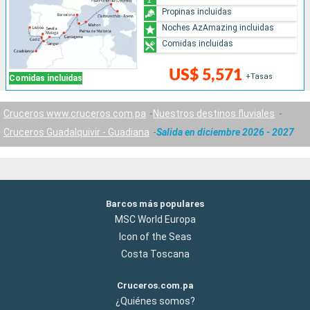
Propinas incluidas
Noches AzAmazing incluidas
Comidas incluidas
US$ 5,571
+Tasas
Comidas incluidas
Cruceros www.cruceros.com.pa
Nuestros destinos fluviales
Cruceros Guadalquivir - Guadiana
Salida en diciembre 2026 - 2027
Barcos más populares
MSC World Europa
Icon of the Seas
Costa Toscana
Cruceros.com.pa
¿Quiénes somos?