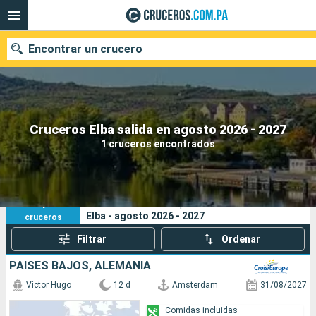
Encontrar un crucero
Nuestros destinos
Cruceros Elba salida en agosto 2026 - 2027
1 cruceros encontrados
Fecha de salida
Puertos
Compañías
1
Sus criterios de búsqueda:
Elba - agosto 2026 - 2027
cruceros
Buscar
Filtrar
Ordenar
PAISES BAJOS, ALEMANIA
Victor Hugo
12 d
Amsterdam
31/08/2027
Comidas incluidas