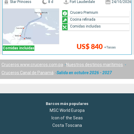
Star Princess
8 d
Fort Lauderdale
24/10/2026
Crucero Premium
Cocina refinada
Comidas incluidas
US$ 840
+Tasas
Comidas incluidas
Cruceros www.cruceros.com.pa
Nuestros destinos marítimos
Cruceros Canal de Panamá
Salida en octubre 2026 - 2027
Barcos más populares
MSC World Europa
Icon of the Seas
Costa Toscana