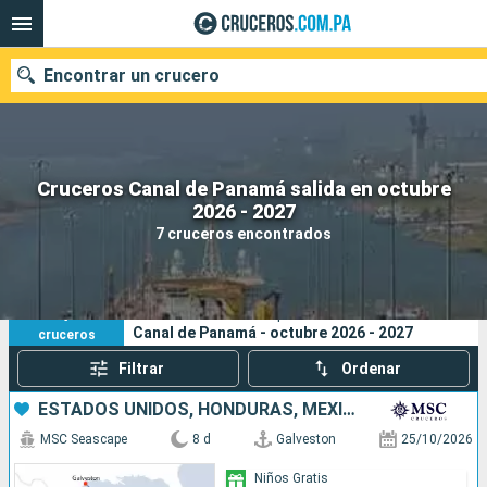
Encontrar un crucero
Cruceros Canal de Panamá salida en octubre
Nuestros destinos
2026 - 2027
7 cruceros encontrados
Fecha de salida
Puertos
Compañías
7
Sus criterios de búsqueda:
Canal de Panamá - octubre 2026 - 2027
cruceros
Buscar
Filtrar
Ordenar
ESTADOS UNIDOS, HONDURAS, MÉXICO
MSC Seascape
8 d
Galveston
25/10/2026
Niños Gratis