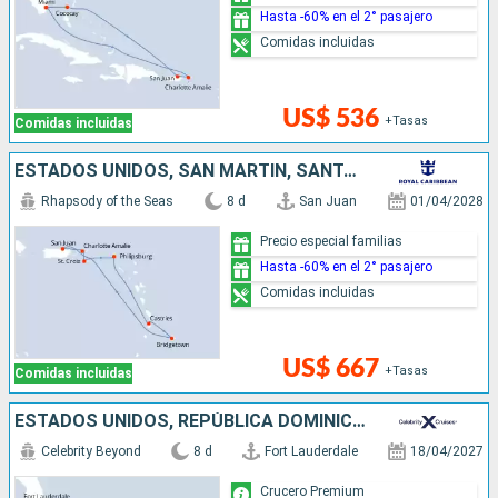
Hasta -60% en el 2° pasajero
Comidas incluidas
US$ 536
+Tasas
Comidas incluidas
ESTADOS UNIDOS, SAN MARTÍN, SANTA LUCIA, BARBADOS, PUERTO RICO
Rhapsody of the Seas
8 d
San Juan
01/04/2028
Precio especial familias
Hasta -60% en el 2° pasajero
Comidas incluidas
US$ 667
+Tasas
Comidas incluidas
ESTADOS UNIDOS, REPÚBLICA DOMINICANA
Celebrity Beyond
8 d
Fort Lauderdale
18/04/2027
Crucero Premium