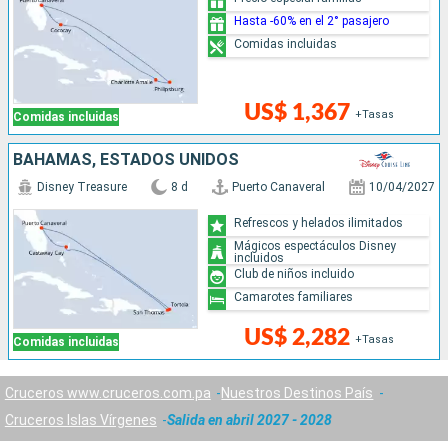
Hasta -60% en el 2° pasajero
Comidas incluidas
US$ 1,367
+Tasas
Comidas incluidas
BAHAMAS, ESTADOS UNIDOS
Disney Treasure
8 d
Puerto Canaveral
10/04/2027
Refrescos y helados ilimitados
Mágicos espectáculos Disney
incluidos
Club de niños incluido
Camarotes familiares
US$ 2,282
+Tasas
Comidas incluidas
Cruceros www.cruceros.com.pa
Nuestros Destinos País
Cruceros Islas Vírgenes
Salida en abril 2027 - 2028