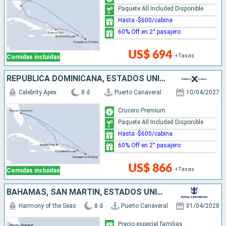
Paquete All Included Disponible
Hasta -$600/cabina
60% Off en 2° pasajero
US$ 694
+Tasas
Comidas incluidas
REPÚBLICA DOMINICANA, ESTADOS UNIDOS
Celebrity Apex
8 d
Puerto Canaveral
10/04/2027
Crucero Premium
Paquete All Included Disponible
Hasta -$600/cabina
60% Off en 2° pasajero
US$ 866
+Tasas
Comidas incluidas
BAHAMAS, SAN MARTÍN, ESTADOS UNIDOS
Harmony of the Seas
8 d
Puerto Canaveral
01/04/2028
Precio especial familias