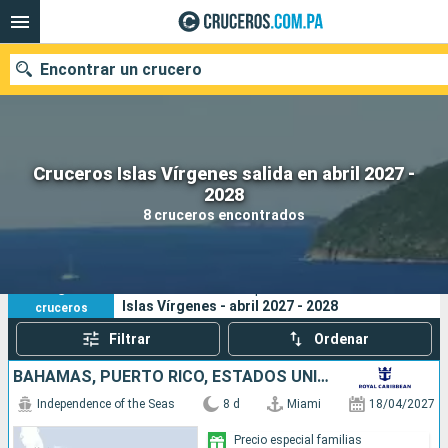
Encontrar un crucero
Cruceros Islas Vírgenes salida en abril 2027 -
Nuestros destinos
2028
8 cruceros encontrados
Fecha de salida
Puertos
Compañías
8
Sus criterios de búsqueda:
Islas Vírgenes - abril 2027 - 2028
cruceros
Buscar
Filtrar
Ordenar
BAHAMAS, PUERTO RICO, ESTADOS UNIDOS
Independence of the Seas
8 d
Miami
18/04/2027
Precio especial familias