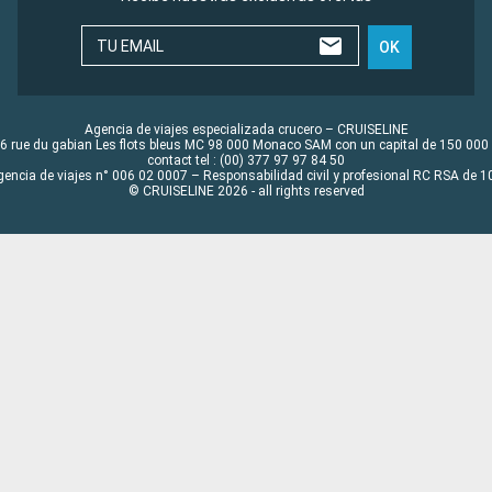
TU EMAIL
OK
Agencia de viajes especializada crucero – CRUISELINE
6 rue du gabian Les flots bleus MC 98 000 Monaco SAM con un capital de 150 000
contact tel : (00) 377 97 97 84 50
gencia de viajes n° 006 02 0007 – Responsabilidad civil y profesional RC RSA de
© CRUISELINE 2026 - all rights reserved