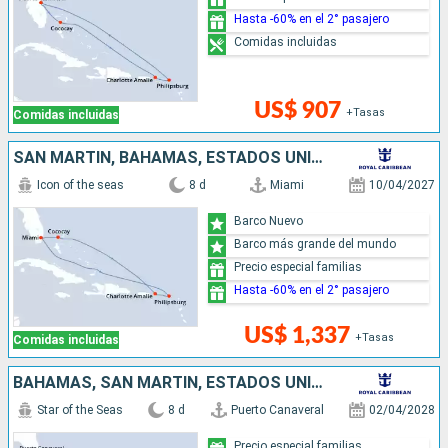
Hasta -60% en el 2° pasajero
Comidas incluidas
US$ 907
+Tasas
Comidas incluidas
SAN MARTÍN, BAHAMAS, ESTADOS UNIDOS
Icon of the seas
8 d
Miami
10/04/2027
Barco Nuevo
Barco más grande del mundo
Precio especial familias
Hasta -60% en el 2° pasajero
US$ 1,337
+Tasas
Comidas incluidas
BAHAMAS, SAN MARTÍN, ESTADOS UNIDOS
Star of the Seas
8 d
Puerto Canaveral
02/04/2028
Precio especial familias