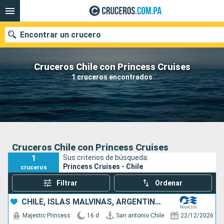
Encontrar un crucero
Cruceros Chile con Princess Cruises
1 cruceros encontrados
Nuestros destinos
Fecha de salida
Puertos
Compañías
Cruceros Chile con Princess Cruises
1
Sus criterios de búsqueda:
Buscar
Princess Cruises - Chile
cruceros
Filtrar
Ordenar
CHILE, ISLAS MALVINAS, ARGENTINA, URUGUAY
Majestic Princess
16 d
San antonio Chile
22/12/2026