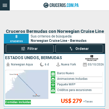
Cruceros Bermudas con Norwegian Cruise Line
8
Sus criterios de búsqueda:
Norwegian Cruise Line - Bermudas
cruceros
Filtrar
Ordenar
ESTADOS UNIDOS, BERMUDAS
Norwegian Aqua
6 d
Nueva York
03/10/2026
Barco Nuevo
Animaciones Incluidas
Paquete WiFi*
Créditos para excursiones
US$ 279
+Tasas
Comidas incluidas