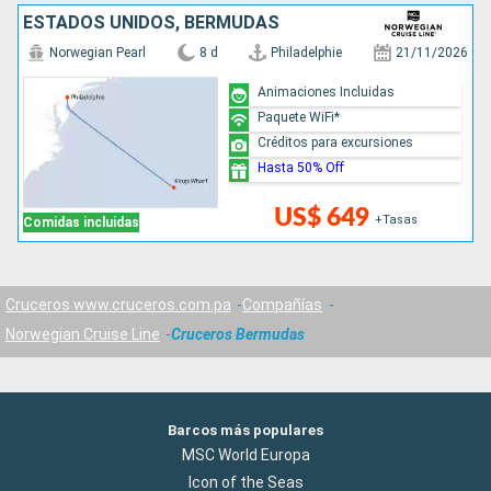
ESTADOS UNIDOS, BERMUDAS
Norwegian Pearl
8 d
Philadelphie
21/11/2026
Animaciones Incluidas
Paquete WiFi*
Créditos para excursiones
Hasta 50% Off
US$ 649
+Tasas
Comidas incluidas
Cruceros www.cruceros.com.pa
Compañías
Norwegian Cruise Line
Cruceros Bermudas
Barcos más populares
MSC World Europa
Icon of the Seas