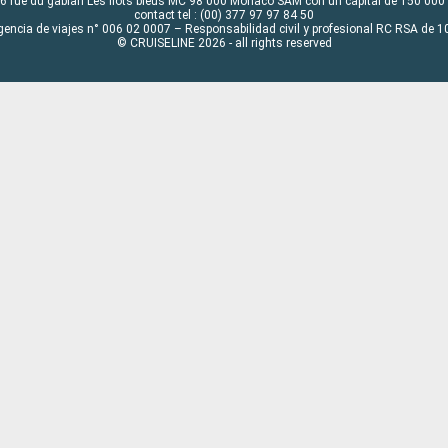
6 rue du gabian Les flots bleus MC 98 000 Monaco SAM con un capital de 150 000
contact tel : (00) 377 97 97 84 50
gencia de viajes n° 006 02 0007 – Responsabilidad civil y profesional RC RSA de
© CRUISELINE 2026 - all rights reserved