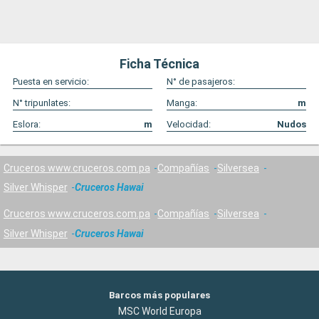
Ficha Técnica
Puesta en servicio:
N° de pasajeros:
N° tripunlates:
Manga:
m
Eslora:
m
Velocidad:
Nudos
Cruceros www.cruceros.com.pa
Compañías
Silversea
Silver Whisper
Cruceros Hawai
Cruceros www.cruceros.com.pa
Compañías
Silversea
Silver Whisper
Cruceros Hawai
Barcos más populares
MSC World Europa