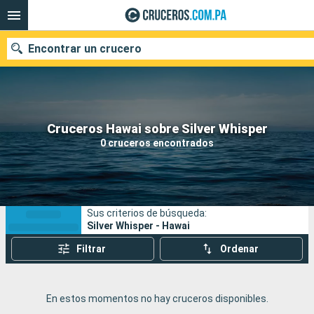
Encontrar un crucero
Nuestros destinos
Cruceros Hawai sobre Silver Whisper
0 cruceros encontrados
Fecha de salida
Puertos
Compañías
Sus criterios de búsqueda:
Buscar
Silver Whisper - Hawai
Filtrar
Ordenar
En estos momentos no hay cruceros disponibles.